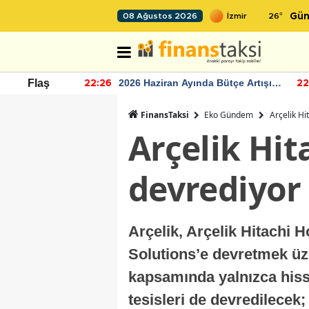
26
°
08 Ağustos 2026
Gün
r seviyesinin
2026 Haziran Ayında Bütçe Artışı
Flaş
22:26
22
Yaşandı
FinansTaksi
Eko Gündem
Arçelik Hi
Arçelik Hit
devrediyor
Arçelik, Arçelik Hitachi 
Solutions’e devretmek üz
kapsamında yalnızca hissel
tesisleri de devredilece