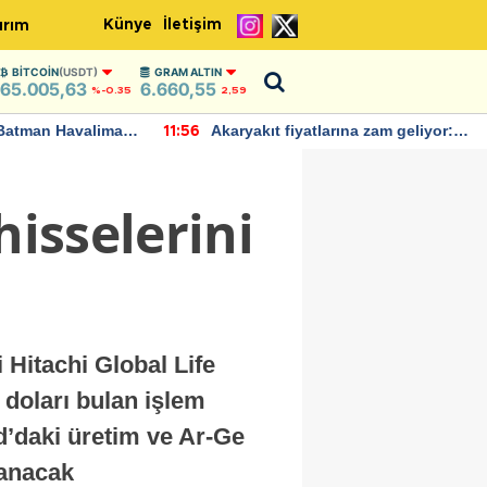
Künye
İletişim
ırım
BITCOIN
(USDT)
GRAM ALTIN
65.005,63
6.660,55
%-0.35
2,59
Batman Havalimanı
Akaryakıt fiyatlarına zam geliyor:
11:56
 açıklamalarda
Yeni tarih açıklandı
hisselerini
 Hitachi Global Life
doları bulan işlem
nd’daki üretim ve Ar-Ge
lanacak