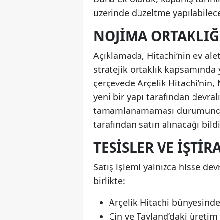
üzerinde düzeltme yapılabileceğ
NOJIMA ORTAKLIĞI
Açıklamada, Hitachi’nin ev ale
stratejik ortaklık kapsamında 
çerçevede Arçelik Hitachi’nin,
yeni bir yapı tarafından devra
tamamlanamaması durumunda, A
tarafından satın alınacağı bildir
TESISLER VE İŞTI
Satış işlemi yalnızca hisse de
birlikte:
Arçelik Hitachi bünyesindek
Çin ve Tayland’daki üretim 