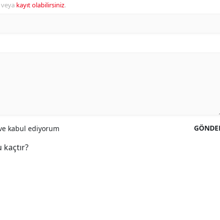
veya
kayıt olabilirsiniz
.
GÖNDE
e kabul ediyorum
 kaçtır?