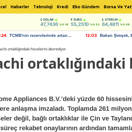
cel
Haberler
Teknoloji
Kredi
Eko Gündem
Borsa Ve Yat
DOLAR
EURO
STERLIN
47,7436
55,2510
64,4811
%0.18
%0.32
%0.38
TCMB'nin rezervlerinde artan
Bakan Şimşek, 
:24
12:03
momentum devam ediyor
için umut verici
bulundu
tachi ortaklığındaki hisselerini devrediyor
achi ortaklığındaki 
Home Appliances B.V.’deki yüzde 60 hissesini
ere anlaşma imzaladı. Toplamda 261 milyon 
er değil, bağlı ortaklıklar ile Çin ve Tayla
k; süreç rekabet onaylarının ardından tamam