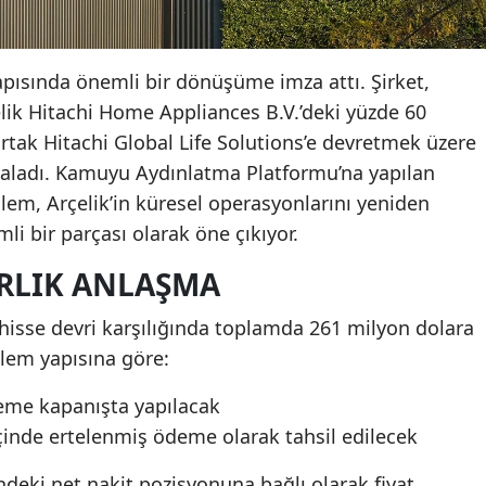
yapısında önemli bir dönüşüme imza attı. Şirket,
elik Hitachi Home Appliances B.V.’deki yüzde 60
rtak Hitachi Global Life Solutions’e devretmek üzere
zaladı. Kamuyu Aydınlatma Platformu’na yapılan
lem, Arçelik’in küresel operasyonlarını yeniden
li bir parçası olarak öne çıkıyor.
RLIK ANLAŞMA
isse devri karşılığında toplamda 261 milyon dolara
şlem yapısına göre:
eme kapanışta yapılacak
içinde ertelenmiş ödeme olarak tahsil edilecek
ndeki net nakit pozisyonuna bağlı olarak fiyat