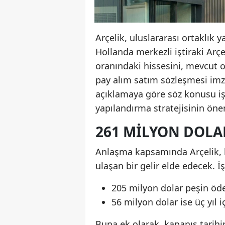
Arçelik, uluslararası ortaklık 
Hollanda merkezli iştiraki Arç
oranındaki hissesini, mevcut o
pay alım satım sözleşmesi im
açıklamaya göre söz konusu iş
yapılandırma stratejisinin önem
261 MILYON DOLA
Anlaşma kapsamında Arçelik, h
ulaşan bir gelir elde edecek. İ
205 milyon dolar peşin öd
56 milyon dolar ise üç yıl 
Buna ek olarak, kapanış tarihi