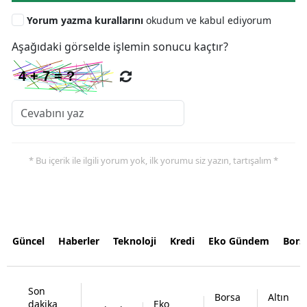
Yorum yazma kurallarını
okudum ve kabul ediyorum
Aşağıdaki görselde işlemin sonucu kaçtır?
* Bu içerik ile ilgili yorum yok, ilk yorumu siz yazın, tartışalım *
Güncel
Haberler
Teknoloji
Kredi
Eko Gündem
Bors
Son
Borsa
Altın
dakika
Eko