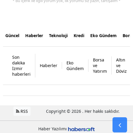
* Bu içerik ile ilgili yorum yok, ilk yorumu siz yazın, tartışalım *
Güncel
Haberler
Teknoloji
Kredi
Eko Gündem
Bors
Son
Borsa
Altın
dakika
Eko
Haberler
ve
ve
İzmir
Gündem
Yatırım
Döviz
haberleri
RSS
Copyright © 2026 . Her hakkı saklıdır.
Haber Yazılımı