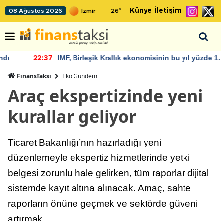
Künye
İletişim
08 Ağustos 2026
26
°
IMF, Birleşik Krallık ekonomisinin bu yıl yüzde 1
22:37
büyümesini öngörüyor
FinansTaksi
Eko Gündem
Araç ekspertizinde yeni
kurallar geliyor
Ticaret Bakanlığı’nın hazırladığı yeni
düzenlemeyle ekspertiz hizmetlerinde yetki
belgesi zorunlu hale gelirken, tüm raporlar dijital
sistemde kayıt altına alınacak. Amaç, sahte
raporların önüne geçmek ve sektörde güveni
artırmak