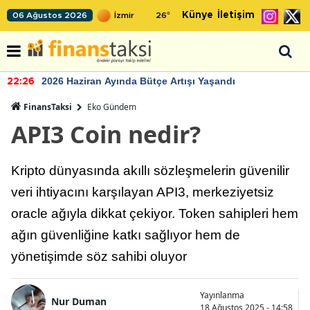
Künye
İletişim
06 Ağustos 2026
26
°
2026 Haziran Ayında Bütçe Artışı Yaşandı
22:26
FinansTaksi
Eko Gündem
API3 Coin nedir?
Kripto dünyasında akıllı sözleşmelerin güvenilir
veri ihtiyacını karşılayan API3, merkeziyetsiz
oracle ağıyla dikkat çekiyor. Token sahipleri hem
ağın güvenliğine katkı sağlıyor hem de
yönetişimde söz sahibi oluyor
Yayınlanma
Nur Duman
18 Ağustos 2025 - 14:58