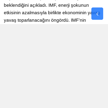
beklendiğini açıkladı. IMF, enerji şokunun
etkisinin azalmasıyla birlikte ekonominin yavaş
yavaş toparlanacağını öngördü. IMF'nin
raporuna göre, Birleşik Krallık ekonomisi,
sonraki yıllarda istikrarlı bir toparlanma süreci
yaşayabilir.
Yayınlanma
Nur Duman
16 Temmuz 2026 - 22:37