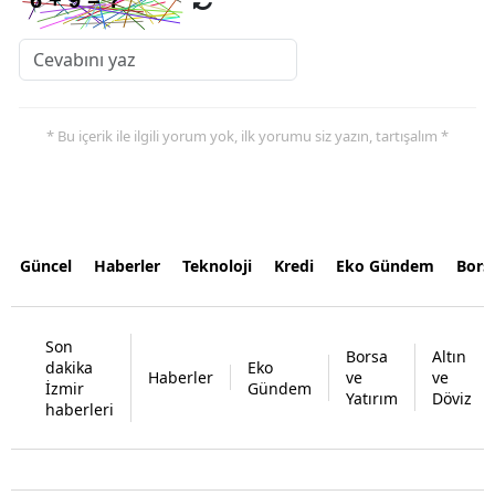
* Bu içerik ile ilgili yorum yok, ilk yorumu siz yazın, tartışalım *
Güncel
Haberler
Teknoloji
Kredi
Eko Gündem
Bors
Son
Borsa
Altın
dakika
Eko
Haberler
ve
ve
İzmir
Gündem
Yatırım
Döviz
haberleri