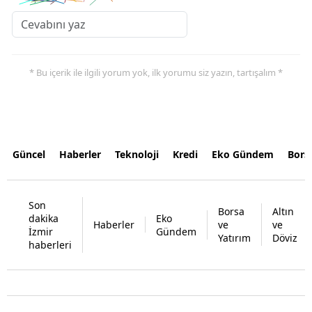
* Bu içerik ile ilgili yorum yok, ilk yorumu siz yazın, tartışalım *
Güncel
Haberler
Teknoloji
Kredi
Eko Gündem
Bors
Son
Borsa
Altın
dakika
Eko
Haberler
ve
ve
İzmir
Gündem
Yatırım
Döviz
haberleri