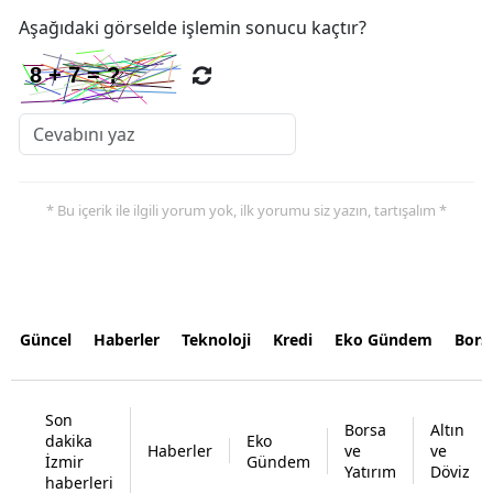
Aşağıdaki görselde işlemin sonucu kaçtır?
* Bu içerik ile ilgili yorum yok, ilk yorumu siz yazın, tartışalım *
Güncel
Haberler
Teknoloji
Kredi
Eko Gündem
Bors
Son
Borsa
Altın
dakika
Eko
Haberler
ve
ve
İzmir
Gündem
Yatırım
Döviz
haberleri