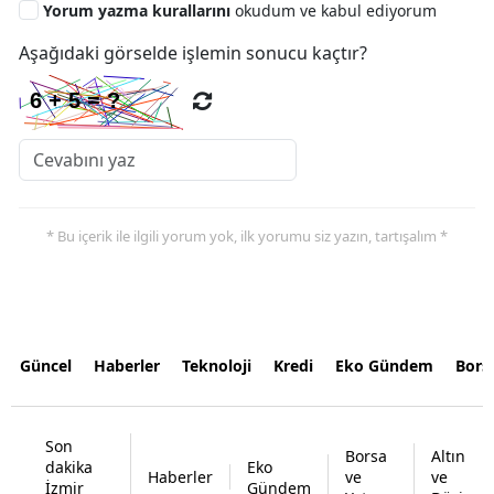
Yorum yazma kurallarını
okudum ve kabul ediyorum
Aşağıdaki görselde işlemin sonucu kaçtır?
* Bu içerik ile ilgili yorum yok, ilk yorumu siz yazın, tartışalım *
Güncel
Haberler
Teknoloji
Kredi
Eko Gündem
Bors
Son
Borsa
Altın
dakika
Eko
Haberler
ve
ve
İzmir
Gündem