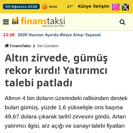
Künye
İletişim
09 Ağustos 2026
27
°
2026 Haziran Ayında Bütçe Artışı Yaşandı
22:26
FinansTaksi
Eko Gündem
Altın zirvede, gümüş
rekor kırdı! Yatırımcı
talebi patladı
Altının 4 bin doların üzerindeki rallisinden destek
bulan gümüş, yüzde 1,6 yükselişle ons başına
49,67 dolara çıkarak tarihî zirvesini gördü. Artan
yatırımcı ilgisi, arz açığı ve sanayi talebi fiyatları