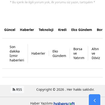
* Bu içerik ile ilgili yorum yok, ilk yorumu siz yazın, tartışalım *
Güncel
Haberler
Teknoloji
Kredi
Eko Gündem
Bors
Son
Borsa
Altın
dakika
Eko
Haberler
ve
ve
İzmir
Gündem
Yatırım
Döviz
haberleri
RSS
Copyright © 2026 . Her hakkı saklıdır.
Haber Yazılımı