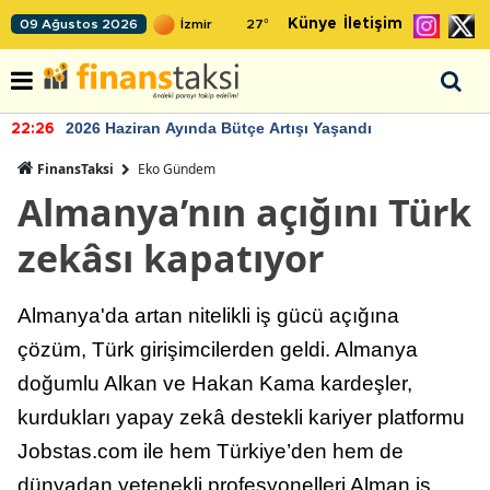
Künye
İletişim
09 Ağustos 2026
27
°
2026 Haziran Ayında Bütçe Artışı Yaşandı
22:26
FinansTaksi
Eko Gündem
Almanya’nın açığını Türk
zekâsı kapatıyor
Almanya'da artan nitelikli iş gücü açığına
çözüm, Türk girişimcilerden geldi. Almanya
doğumlu Alkan ve Hakan Kama kardeşler,
kurdukları yapay zekâ destekli kariyer platformu
Jobstas.com ile hem Türkiye’den hem de
dünyadan yetenekli profesyonelleri Alman iş