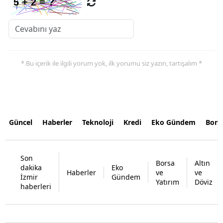
* Bu içerik ile ilgili yorum yok, ilk yorumu siz yazın, tartışalım *
Güncel
Haberler
Teknoloji
Kredi
Eko Gündem
Bors
Son
Borsa
Altın
dakika
Eko
Haberler
ve
ve
İzmir
Gündem
Yatırım
Döviz
haberleri