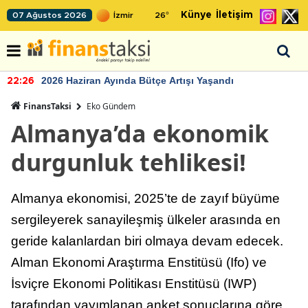
Künye
İletişim
07 Ağustos 2026
26
°
2026 Haziran Ayında Bütçe Artışı Yaşandı
22:26
FinansTaksi
Eko Gündem
Almanya’da ekonomik
durgunluk tehlikesi!
Almanya ekonomisi, 2025’te de zayıf büyüme
sergileyerek sanayileşmiş ülkeler arasında en
geride kalanlardan biri olmaya devam edecek.
Alman Ekonomi Araştırma Enstitüsü (Ifo) ve
İsviçre Ekonomi Politikası Enstitüsü (IWP)
tarafından yayımlanan anket sonuçlarına göre,