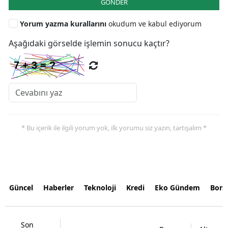
GÖNDER
Yorum yazma kurallarını
okudum ve kabul ediyorum
Aşağıdaki görselde işlemin sonucu kaçtır?
* Bu içerik ile ilgili yorum yok, ilk yorumu siz yazın, tartışalım *
Güncel
Haberler
Teknoloji
Kredi
Eko Gündem
Bors
Son