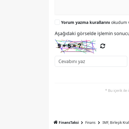
Yorum yazma kurallarını
okudum v
Aşağıdaki görselde işlemin sonucu
* Bu içerik ile
FinansTaksi
Finans
IMF, Birleşik Kr