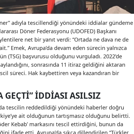
ner” adıyla tescillendiği yönündeki iddialar gündeme
lararası Döner Federasyonu (UDOFED) Başkanı
ntilere net bir yanıt verdi: “Ortada ne dava ne de
 ait.” Emek, Avrupa’da devam eden sürecin yalnızca
Ürün (TSG) başvurusu olduğunu vurguladı. 2022’de
ylandığını, sonrasında 11 itiraz geldiğini aktaran
scil süreci. Hak kaybettiren veya kazandıran bir
 GEÇTI” IDDIASI ASILSIZ
da tescilin reddedildiği yönündeki haberler doğru
kiye’ye ait olduğunun tartışmasız olduğunu belirtti.
der Kebab’ markasını tescil ettirdiğini, bunun da
ini ifade etti. Avrupa’da sıkça dillendirilen “Türkler