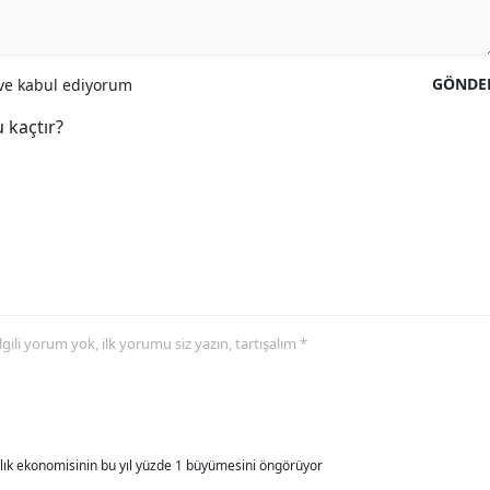
GÖNDE
e kabul ediyorum
 kaçtır?
 ilgili yorum yok, ilk yorumu siz yazın, tartışalım *
allık ekonomisinin bu yıl yüzde 1 büyümesini öngörüyor