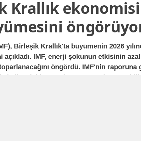
ik Krallık ekonomisi
yümesini öngörüyo
MF), Birleşik Krallık'ta büyümenin 2026 yılı
 açıkladı. IMF, enerji şokunun etkisinin azal
oparlanacağını öngördü. IMF'nin raporuna gö
a istikrarlı bir toparlanma süreci yaşayabilir
Yayınlanma
16 Temmuz 2026 - 22:37