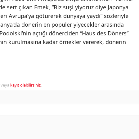
de sert çıkan Emek, “Biz suşi yiyoruz diye Japonya
neri Avrupa’ya götürerek dünyaya yaydı” sözleriyle
anya’da dönerin en popüler yiyecekler arasında
odolski’nin açtığı dönerciden “Haus des Döners”
i”nin kurulmasına kadar örnekler vererek, dönerin
veya
kayıt olabilirsiniz
.