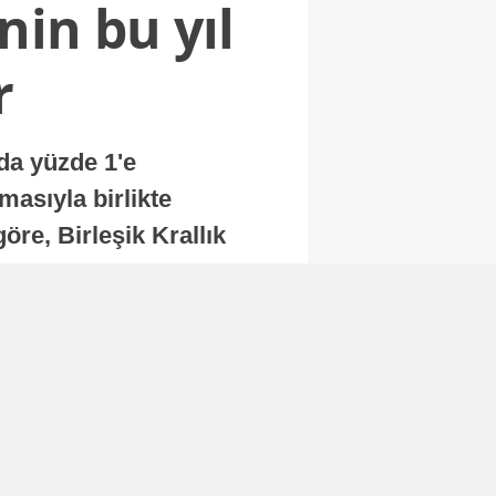
nin bu yıl
r
nda yüzde 1'e
masıyla birlikte
re, Birleşik Krallık
.
Abone Ol
Finans