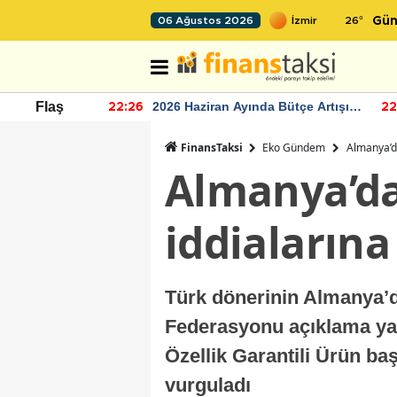
26
°
06 Ağustos 2026
Gün
r seviyesinin
2026 Haziran Ayında Bütçe Artışı
Flaş
22:26
22
Yaşandı
FinansTaksi
Eko Gündem
Almanya’da
Almanya’da
iddiaların
Türk dönerinin Almanya’da
Federasyonu açıklama ya
Özellik Garantili Ürün ba
vurguladı