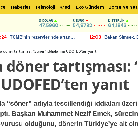
cel
Haberler
Teknoloji
Kredi
Eko Gündem
Borsa Ve Yat
DOLAR
EURO
STERLIN
47,5960
54,9782
64,1843
%0.06
%-0.08
%0.12
TCMB'nin rezervlerinde artan
Bakan Şimşek, 
:24
12:03
momentum devam ediyor
için umut verici
bulundu
 döner tartışması: “Söner” iddialarına UDOFED’ten yanıt
 döner tartışması: 
a UDOFED’ten yanıt
 “söner” adıyla tescillendiği iddiaları üzer
ptı. Başkan Muhammet Nezif Emek, sürecin 
şvurusu olduğunu, dönerin Türkiye’ye ait ol