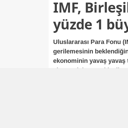
IMF, Birleş
yüzde 1 bü
Uluslararası Para Fonu (I
gerilemesinin beklendiğini
ekonominin yavaş yavaş t
ekonomisi, sonraki yıllard
Nur Duman