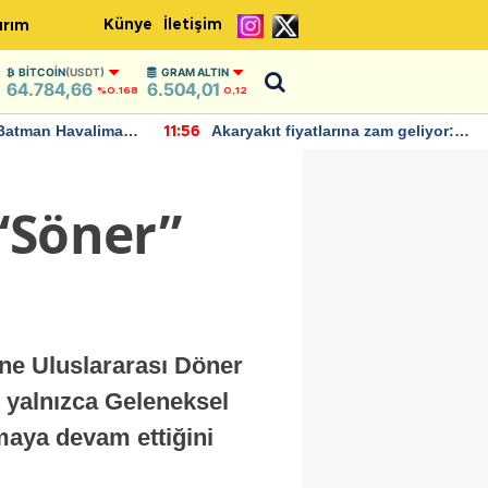
Künye
İletişim
ırım
BITCOIN
(USDT)
GRAM ALTIN
64.784,66
6.504,01
%0.168
0,12
Batman Havalimanı
Akaryakıt fiyatlarına zam geliyor:
11:56
 açıklamalarda
Yeni tarih açıklandı
“Söner”
ine Uluslararası Döner
yalnızca Geleneksel
maya devam ettiğini