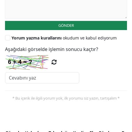
GÖNDER
Yorum yazma kurallarını
okudum ve kabul ediyorum
Aşağıdaki görselde işlemin sonucu kaçtır?
* Bu içerik ile ilgili yorum yok, ilk yorumu siz yazın, tartışalım *