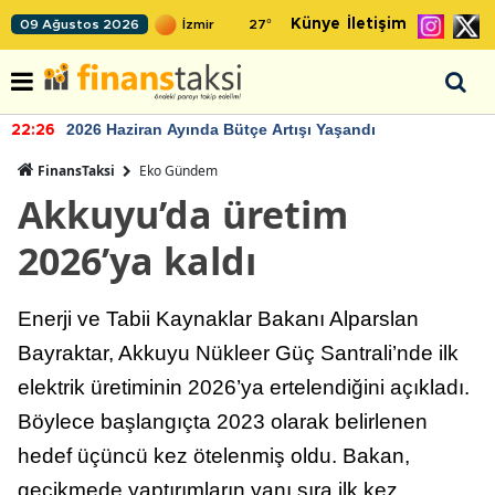
Künye
İletişim
09 Ağustos 2026
27
°
2026 Haziran Ayında Bütçe Artışı Yaşandı
22:26
FinansTaksi
Eko Gündem
Akkuyu’da üretim
2026’ya kaldı
Enerji ve Tabii Kaynaklar Bakanı Alparslan
Bayraktar, Akkuyu Nükleer Güç Santrali’nde ilk
elektrik üretiminin 2026’ya ertelendiğini açıkladı.
Böylece başlangıçta 2023 olarak belirlenen
hedef üçüncü kez ötelenmiş oldu. Bakan,
gecikmede yaptırımların yanı sıra ilk kez