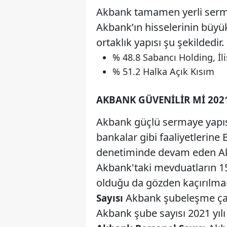
Akbank tamamen yerli serm
Akbank’ın hisselerinin büy
ortaklık yapısı şu şekildedir.
% 48.8 Sabancı Holding, İliş
% 51.2 Halka Açık Kısım
AKBANK GÜVENILIR MI 202
Akbank güçlü sermaye yapısı
bankalar gibi faaliyetleri
denetiminde devam eden Akb
Akbank'taki mevduatların 1
olduğu da gözden kaçırılma
Akbank şubeleşme çalı
Sayısı
Akbank şube sayısı 2021 yılı i