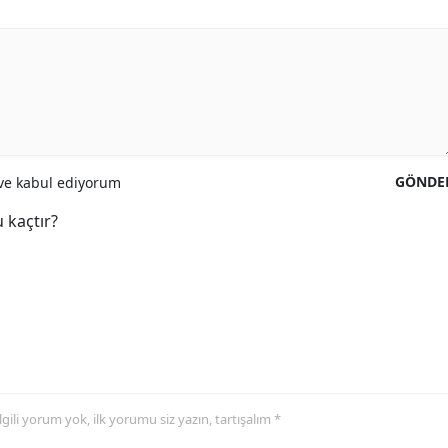
GÖNDE
e kabul ediyorum
 kaçtır?
 ilgili yorum yok, ilk yorumu siz yazın, tartışalım *