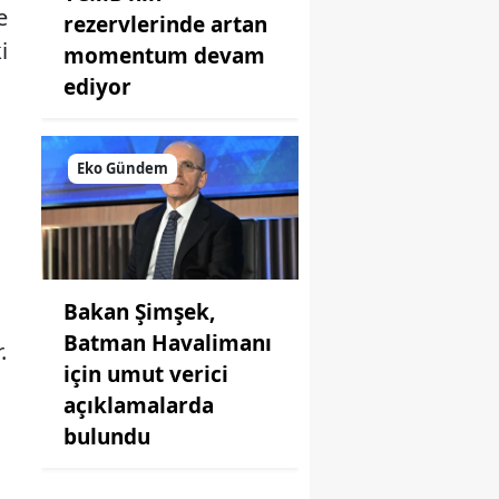
e
rezervlerinde artan
i
momentum devam
ediyor
Eko Gündem
Bakan Şimşek,
Batman Havalimanı
.
için umut verici
açıklamalarda
bulundu