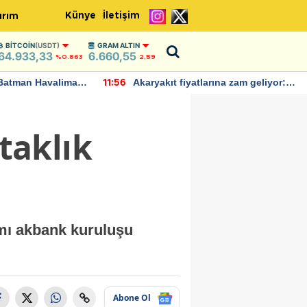
Künye
İletişim
ırım
BITCOIN
(USDT)
GRAM ALTIN
64.933,33
6.660,55
%0.863
2,59
Batman Havalimanı
Akaryakıt fiyatlarına zam geliyor:
11:56
 açıklamalarda
Yeni tarih açıklandı
taklık
 mı akbank kuruluşu
Abone Ol