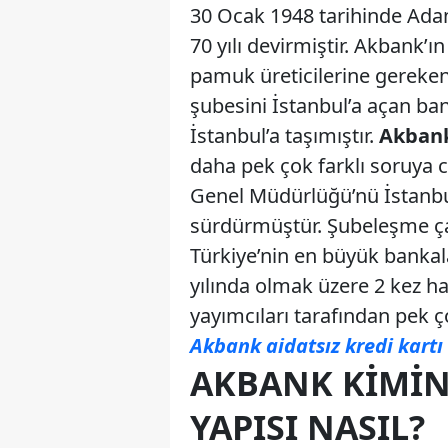
30 Ocak 1948 tarihinde Ada
70 yılı devirmiştir. Akbank’
pamuk üreticilerine gereken
şubesini İstanbul’a açan ba
İstanbul’a taşımıştır.
Akbank
daha pek çok farklı soruya 
Genel Müdürlüğü’nü İstanbul’
sürdürmüştür. Şubeleşme çal
Türkiye’nin en büyük bankala
yılında olmak üzere 2 kez ha
yayımcıları tarafından pek ço
Akbank aidatsız kredi kartı 
AKBANK KIMIN
YAPISI NASIL?