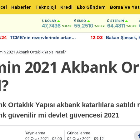
cel
Haberler
Teknoloji
Kredi
Eko Gündem
Borsa Ve Yat
DOLAR
EURO
STERLIN
47,7436
55,2510
64,4811
%0.18
%0.32
%0.38
TCMB'nin rezervlerinde artan
Bakan Şimşek, 
:24
12:03
momentum devam ediyor
için umut verici
bulundu
in 2021 Akbank Ortaklık Yapısı Nasıl?
in 2021 Akbank Or
l?
 Ortaklık Yapısı akbank katarlılara satıldı
nk güvenilir mi devlet güvencesi 2021
Yayınlanma
Güncellenme
02 Ocak 2021 - 05:00
02 Ocak 2021 - 09:12