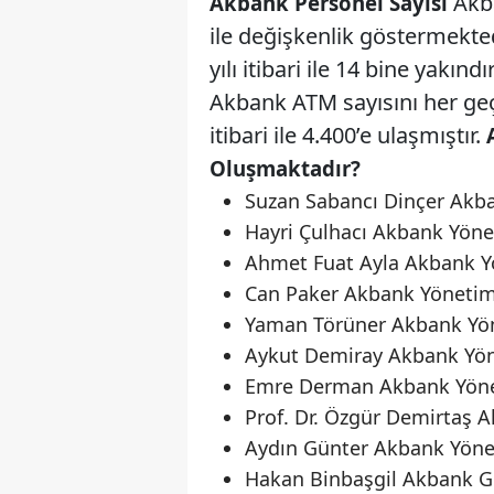
Akba
Akbank Personel Sayısı
ile değişkenlik göstermekted
yılı itibari ile 14 bine yakındı
Akbank ATM sayısını her geç
itibari ile 4.400’e ulaşmıştır.
Oluşmaktadır?
Suzan Sabancı Dinçer Akb
Hayri Çulhacı Akbank Yön
Ahmet Fuat Ayla Akbank Y
Can Paker Akbank Yönetim
Yaman Törüner Akbank Yön
Aykut Demiray Akbank Yön
Emre Derman Akbank Yöne
Prof. Dr. Özgür Demirtaş 
Aydın Günter Akbank Yöne
Hakan Binbaşgil Akbank G