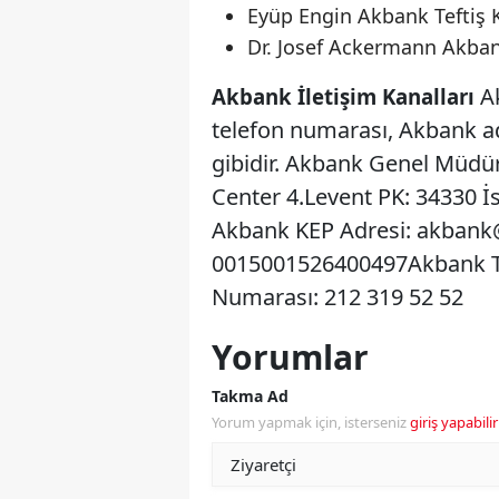
Eyüp Engin Akbank Teftiş 
Dr. Josef Ackermann Akba
Ak
Akbank İletişim Kanalları
telefon numarası, Akbank ad
gibidir. Akbank Genel Müdü
Center 4.Levent PK: 34330 
Akbank KEP Adresi:
akbank@
0015001526400497​ Akbank T
Numarası: 212 319 52 52
Yorumlar
Takma Ad
Yorum yapmak için, isterseniz
giriş yapabilir