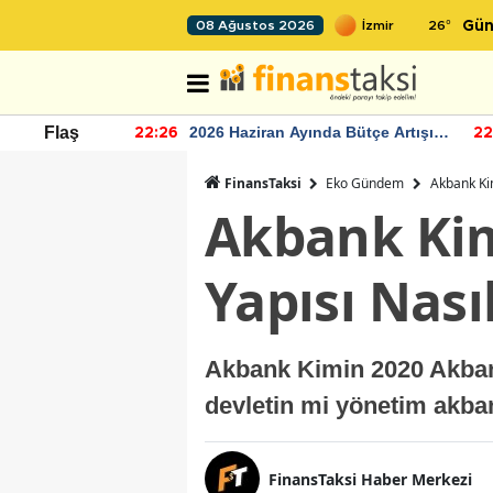
26
°
08 Ağustos 2026
Gün
r seviyesinin
2026 Haziran Ayında Bütçe Artışı
Flaş
22:26
22
Yaşandı
FinansTaksi
Eko Gündem
Akbank Kim
Akbank Kim
Yapısı Nası
Akbank Kimin 2020 Akbank
devletin mi yönetim akba
FinansTaksi Haber Merkezi