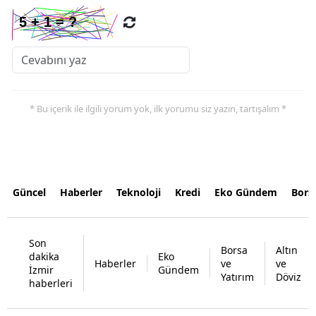
* Bu içerik ile ilgili yorum yok, ilk yorumu siz yazın, tartışalım *
Güncel
Haberler
Teknoloji
Kredi
Eko Gündem
Bors
Son
Borsa
Altın
dakika
Eko
Haberler
ve
ve
İzmir
Gündem
Yatırım
Döviz
haberleri