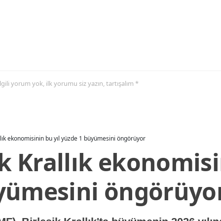
 ilgili yorum yok, ilk yorumu siz yazın, tartışalım *
allık ekonomisinin bu yıl yüzde 1 büyümesini öngörüyor
ik Krallık ekonomisi
yümesini öngörüyo