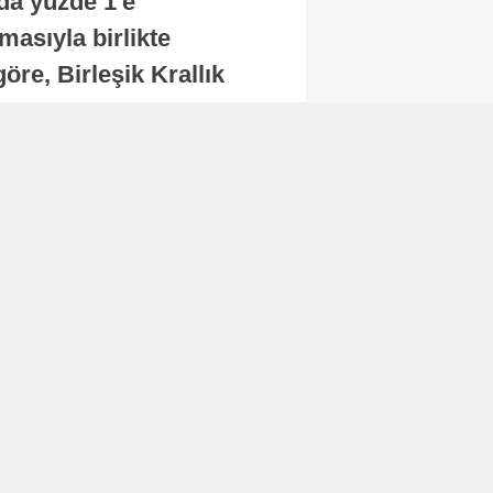
nda yüzde 1'e
masıyla birlikte
re, Birleşik Krallık
.
Abone Ol
Finans
Bitcoin, 65 bin dolar
seviyesinin altına
düştü...