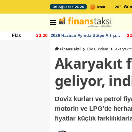
26
°
06 Ağustos 2026
Gün
r seviyesinin
2026 Haziran Ayında Bütçe Artışı
Flaş
22:26
22
Yaşandı
FinansTaksi
Eko Gündem
Akaryakıt 
Akaryakıt f
geliyor, in
Döviz kurları ve petrol fi
motorin ve LPG’de herhang
fiyatlar küçük farklılıkla