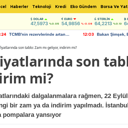
cel
Haberler
Teknoloji
Kredi
Eko Gündem
Borsa Ve Yat
DOLAR
EURO
STERLIN
47,5973
54,9856
64,2213
6
%0.05
%-0.08
%0.13
TCMB'nin rezervlerinde artan
Bakan Şimşek, 
:24
12:03
momentum devam ediyor
için umut verici
bulundu
fiyatlarında son tablo: Zam mı geliyor, indirim mi?
iyatlarında son tab
dirim mi?
yatlarındaki dalgalanmalara rağmen, 22 Eylül 
i bir zam ya da indirim yapılmadı. İstanbul
rla pompalara yansıyor