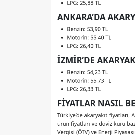
LPG: 25,88 TL
ANKARA’DA AKARYA
Benzin: 53,90 TL
Motorin: 55,40 TL
LPG: 26,40 TL
İZMIR’DE AKARYAK
Benzin: 54,23 TL
Motorin: 55,73 TL
LPG: 26,33 TL
FIYATLAR NASIL B
Türkiye’de akaryakıt fiyatları
ürün fiyatları ve döviz kuru ba
Vergisi (ÖTV) ve Enerji Piyasa