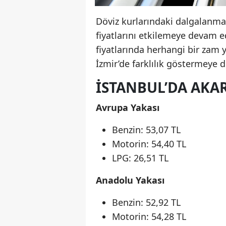
Döviz kurlarındaki dalgalanmala
fiyatlarını etkilemeye devam ed
fiyatlarında herhangi bir zam y
İzmir’de farklılık göstermeye 
İSTANBUL’DA AKAR
Avrupa Yakası
Benzin: 53,07 TL
Motorin: 54,40 TL
LPG: 26,51 TL
Anadolu Yakası
Benzin: 52,92 TL
Motorin: 54,28 TL