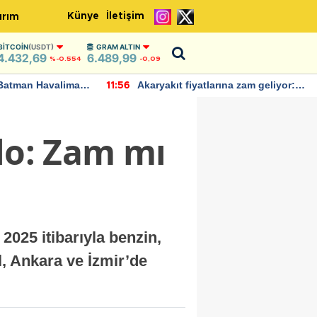
Künye
İletişim
ırım
BITCOIN
(USDT)
GRAM ALTIN
4.432,69
6.489,99
%-0.554
-0,09
Batman Havalimanı
Akaryakıt fiyatlarına zam geliyor:
11:56
 açıklamalarda
Yeni tarih açıklandı
lo: Zam mı
2025 itibarıyla benzin,
, Ankara ve İzmir’de