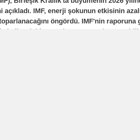
MF), Birleşik Krallık'ta büyümenin 2026 yılı
 açıkladı. IMF, enerji şokunun etkisinin azal
oparlanacağını öngördü. IMF'nin raporuna gö
a istikrarlı bir toparlanma süreci yaşayabilir
Yayınlanma
16 Temmuz 2026 - 22:37