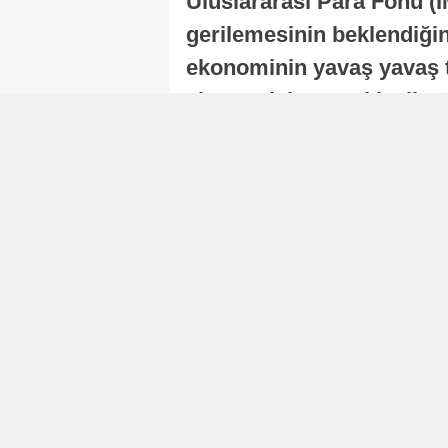
Uluslararası Para Fonu (I
gerilemesinin beklendiğini
ekonominin yavaş yavaş t
ekonomisi, sonraki yıllard
Nur Duman