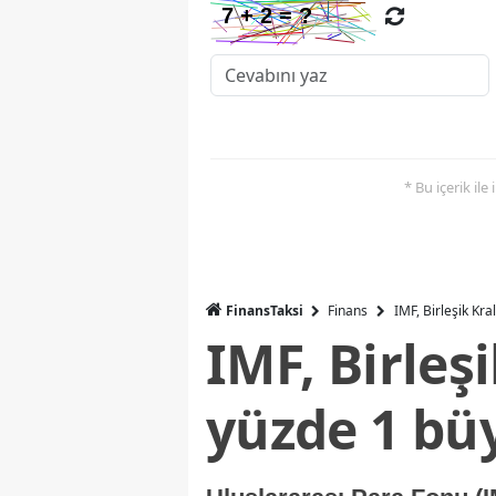
* Bu içerik ile
FinansTaksi
Finans
IMF, Birleşik Kr
IMF, Birleş
yüzde 1 bü