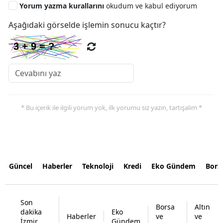
Yorum yazma kurallarını
okudum ve kabul ediyorum
Aşağıdaki görselde işlemin sonucu kaçtır?
* Bu içerik ile ilgili yorum yok, ilk yorumu siz yazın, tartışalım *
Güncel
Haberler
Teknoloji
Kredi
Eko Gündem
Bors
Son
Borsa
Altın
dakika
Eko
Haberler
ve
ve
İzmir
Gündem