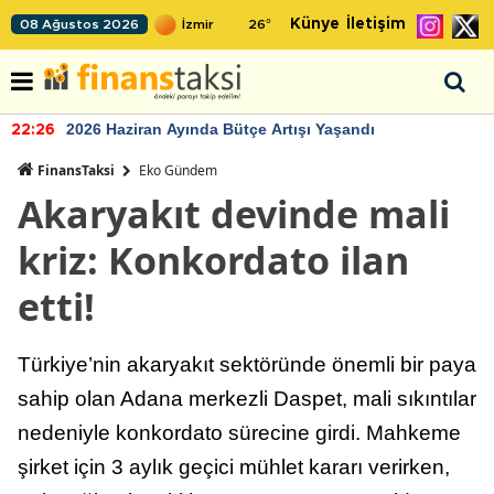
Künye
İletişim
08 Ağustos 2026
26
°
2026 Haziran Ayında Bütçe Artışı Yaşandı
22:26
FinansTaksi
Eko Gündem
Akaryakıt devinde mali
kriz: Konkordato ilan
etti!
Türkiye’nin akaryakıt sektöründe önemli bir paya
sahip olan Adana merkezli Daspet, mali sıkıntılar
nedeniyle konkordato sürecine girdi. Mahkeme
şirket için 3 aylık geçici mühlet kararı verirken,