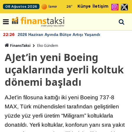
Künye
İletişim
08 Ağustos 2026
26
°
2026 Haziran Ayında Bütçe Artışı Yaşandı
22:26
FinansTaksi
Eko Gündem
AJet’in yeni Boeing
uçaklarında yerli koltuk
dönemi başladı
AJet’in filosuna kattığı iki yeni Boeing 737-8
MAX, Türk mühendisleri tarafından geliştirilen
yüzde yüz yerli üretim “Miligram” koltuklarla
donatıldı. Yerli koltuklar, konforun yanı sıra yakıt