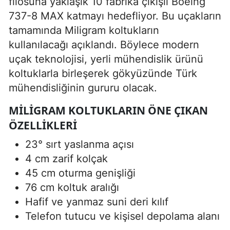
filosuna yaklaşık 10 fabrika çıkışlı Boeing
737-8 MAX katmayı hedefliyor. Bu uçakların
tamamında Miligram koltukların
kullanılacağı açıklandı. Böylece modern
uçak teknolojisi, yerli mühendislik ürünü
koltuklarla birleşerek gökyüzünde Türk
mühendisliğinin gururu olacak.
MILIGRAM KOLTUKLARIN ÖNE ÇIKAN
ÖZELLIKLERI
23° sırt yaslanma açısı
4 cm zarif kolçak
45 cm oturma genişliği
76 cm koltuk aralığı
Hafif ve yanmaz suni deri kılıf
Telefon tutucu ve kişisel depolama alanı