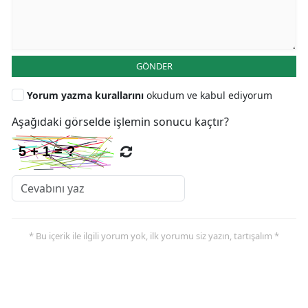
GÖNDER
Yorum yazma kurallarını
okudum ve kabul ediyorum
Aşağıdaki görselde işlemin sonucu kaçtır?
* Bu içerik ile ilgili yorum yok, ilk yorumu siz yazın, tartışalım *