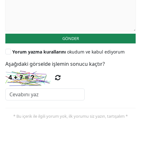
GÖNDER
Yorum yazma kurallarını
okudum ve kabul ediyorum
Aşağıdaki görselde işlemin sonucu kaçtır?
* Bu içerik ile ilgili yorum yok, ilk yorumu siz yazın, tartışalım *