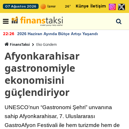
Künye
İletişim
07 Ağustos 2026
26
°
2026 Haziran Ayında Bütçe Artışı Yaşandı
22:26
FinansTaksi
Eko Gündem
Afyonkarahisar
gastronomiyle
ekonomisini
güçlendiriyor
UNESCO’nun “Gastronomi Şehri” unvanına
sahip Afyonkarahisar, 7. Uluslararası
GastroAfyon Festivali ile hem turizmde hem de