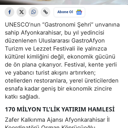
Abone Ol
UNESCO’nun “Gastronomi Şehri” unvanına
sahip Afyonkarahisar, bu yıl yedincisi
düzenlenen Uluslararası GastroAfyon
Turizm ve Lezzet Festivali ile yalnızca
kültürel kimliğini değil, ekonomik gücünü
de ön plana çıkarıyor. Festival, kente yerli
ve yabancı turist akışını artırırken;
otellerden restoranlara, yerel üreticilerden
esnafa kadar geniş bir ekonomik zincire
katkı sağladı.
170 MILYON TL’LIK YATIRIM HAMLESI
Zafer Kalkınma Ajansı Afyonkarahisar İl
Koordinatörü Osman Köprücüoğlu,