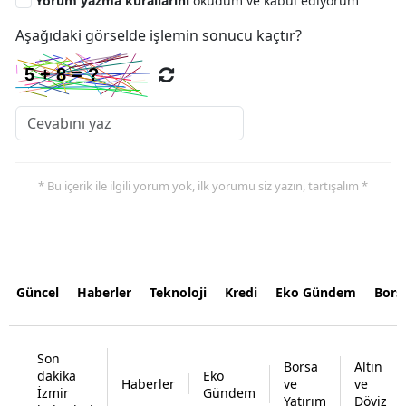
Yorum yazma kurallarını
okudum ve kabul ediyorum
Aşağıdaki görselde işlemin sonucu kaçtır?
* Bu içerik ile ilgili yorum yok, ilk yorumu siz yazın, tartışalım *
Güncel
Haberler
Teknoloji
Kredi
Eko Gündem
Bors
Son
Borsa
Altın
dakika
Eko
Haberler
ve
ve
İzmir
Gündem
Yatırım
Döviz