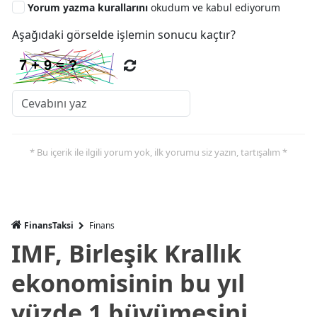
Yorum yazma kurallarını
okudum ve kabul ediyorum
Aşağıdaki görselde işlemin sonucu kaçtır?
* Bu içerik ile ilgili yorum yok, ilk yorumu siz yazın, tartışalım *
FinansTaksi
Finans
IMF, Birleşik Krallık
ekonomisinin bu yıl
yüzde 1 büyümesini