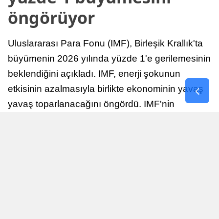
öngörüyor
Uluslararası Para Fonu (IMF), Birleşik Krallık'ta
büyümenin 2026 yılında yüzde 1'e gerilemesinin
beklendiğini açıkladı. IMF, enerji şokunun
etkisinin azalmasıyla birlikte ekonominin yavaş
yavaş toparlanacağını öngördü. IMF'nin
raporuna göre, Birleşik Krallık ekonomisi,
sonraki yıllarda istikrarlı bir toparlanma süreci
yaşayabilir.
Yayınlanma
Nur Duman
16 Temmuz 2026 - 22:37