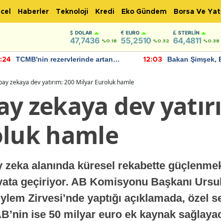
cel
Haberler
Teknoloji
Kredi
Eko Gündem
Borsa Ve Yat
DOLAR
EURO
STERLIN
47,7436
55,2510
64,4811
%0.18
%0.32
%0.38
TCMB'nin rezervlerinde artan
Bakan Şimşek, 
:24
12:03
momentum devam ediyor
için umut verici
bulundu
pay zekaya dev yatırım: 200 Milyar Euroluk hamle
ay zekaya dev yatır
oluk hamle
y zeka alanında küresel rekabette güçlenmek
ayata geçiriyor. AB Komisyonu Başkanı Ursul
lem Zirvesi’nde yaptığı açıklamada, özel s
B’nin ise 50 milyar euro ek kaynak sağlaya