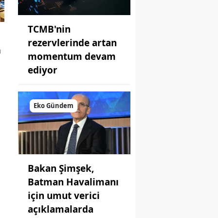
TCMB'nin
rezervlerinde artan
a
momentum devam
ediyor
Eko Gündem
Bakan Şimşek,
Batman Havalimanı
için umut verici
açıklamalarda