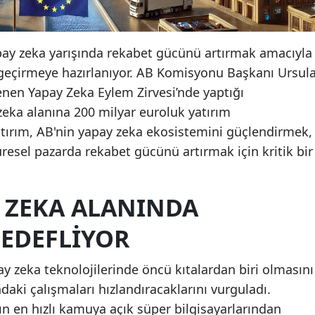
apay zeka yarışında rekabet gücünü artırmak amacıyla
a geçirmeye hazırlanıyor. AB Komisyonu Başkanı Ursul
enen Yapay Zeka Eylem Zirvesi’nde yaptığı
ka alanına 200 milyar euroluk yatırım
yatırım, AB'nin yapay zeka ekosistemini güçlendirmek,
esel pazarda rekabet gücünü artırmak için kritik bir
Y ZEKA ALANINDA
EDEFLIYOR
y zeka teknolojilerinde öncü kıtalardan biri olmasını
ndaki çalışmaları hızlandıracaklarını vurguladı.
n en hızlı kamuya açık süper bilgisayarlarından