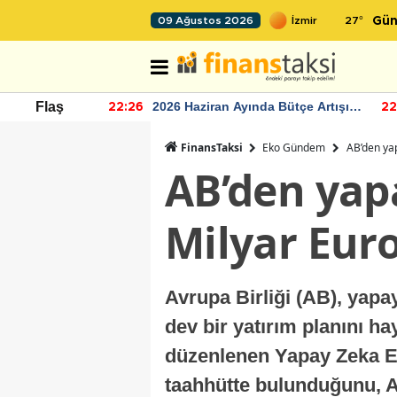
27
°
09 Ağustos 2026
Gün
r seviyesinin
2026 Haziran Ayında Bütçe Artışı
Flaş
22:26
22
Yaşandı
FinansTaksi
Eko Gündem
AB’den ya
AB’den yap
Milyar Eur
Avrupa Birliği (AB), yapa
dev bir yatırım planını h
düzenlenen Yapay Zeka Ey
taahhütte bulunduğunu, A