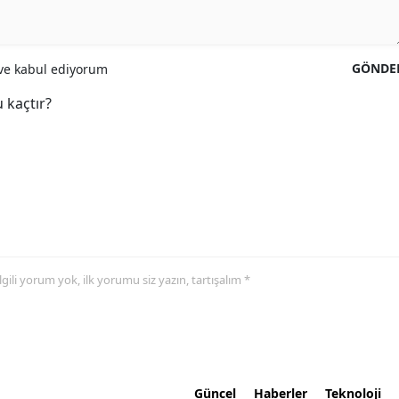
GÖNDE
e kabul ediyorum
 kaçtır?
 ilgili yorum yok, ilk yorumu siz yazın, tartışalım *
Güncel
Haberler
Teknoloji