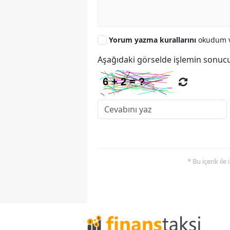
Yorum yazma kurallarını
okudum v
Aşağıdaki görselde işlemin sonucu
* Bu içerik ile