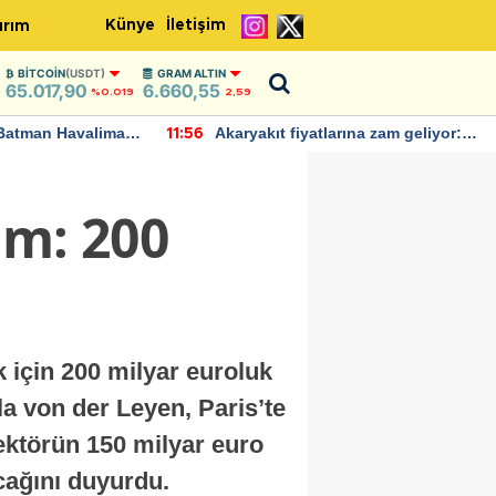
Künye
İletişim
ırım
BITCOIN
(USDT)
GRAM ALTIN
65.017,90
6.660,55
%0.019
2,59
Batman Havalimanı
Akaryakıt fiyatlarına zam geliyor:
11:56
 açıklamalarda
Yeni tarih açıklandı
ım: 200
 için 200 milyar euroluk
a von der Leyen, Paris’te
ektörün 150 milyar euro
cağını duyurdu.