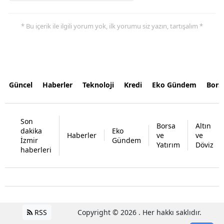
* Bu içerik ile ilgili yorum yok, ilk yorumu siz yazın, tartışalım *
Güncel
Haberler
Teknoloji
Kredi
Eko Gündem
Bors
Son
Borsa
Altın
dakika
Eko
Haberler
ve
ve
İzmir
Gündem
Yatırım
Döviz
haberleri
RSS
Copyright © 2026 . Her hakkı saklıdır.