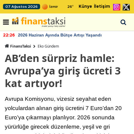
Künye
İletişim
07 Ağustos 2026
26
°
2026 Haziran Ayında Bütçe Artışı Yaşandı
22:26
FinansTaksi
Eko Gündem
AB’den sürpriz hamle:
Avrupa’ya giriş ücreti 3
kat artıyor!
Avrupa Komisyonu, vizesiz seyahat eden
yolculardan alınan giriş ücretini 7 Euro’dan 20
Euro’ya çıkarmayı planlıyor. 2026 sonunda
yürürlüğe girecek düzenleme, yeşil ve gri