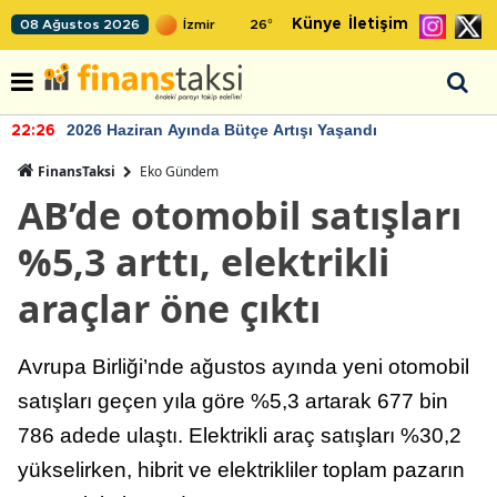
Künye
İletişim
08 Ağustos 2026
26
°
2026 Haziran Ayında Bütçe Artışı Yaşandı
22:26
FinansTaksi
Eko Gündem
AB’de otomobil satışları
%5,3 arttı, elektrikli
araçlar öne çıktı
Avrupa Birliği’nde ağustos ayında yeni otomobil
satışları geçen yıla göre %5,3 artarak 677 bin
786 adede ulaştı. Elektrikli araç satışları %30,2
yükselirken, hibrit ve elektrikliler toplam pazarın