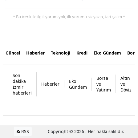
* Bu içerik ile ilgili yorum yok, ilk yorumu siz yazın, tartışalım *
Güncel
Haberler
Teknoloji
Kredi
Eko Gündem
Bors
Son
Borsa
Altın
dakika
Eko
Haberler
ve
ve
İzmir
Gündem
Yatırım
Döviz
haberleri
RSS
Copyright © 2026 . Her hakkı saklıdır.