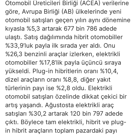
Otomobil Üreticileri Birliği (ACEA) verilerine
göre, Avrupa Birliği (AB) ülkelerinde yeni
otomobil satışları geçen yılın aynı dönemine
kıyasla %5,3 artarak 677 bin 786 adede
ulaştı. Satış dağılımında hibrit otomobiller
%33,9’luk payla ilk sırada yer aldı. Onu
%26,3 benzinli araçlar izlerken, elektrikli
otomobiller %17,8’lik payla üçüncü sıraya
yükseldi. Plug-in hibritlerin oranı %10,4,
dizel araçların oranı %8,8, diğer yakıt
türlerinin payı ise %2,8 oldu. Elektrikli
otomobil satışları özelinde dikkat çekici bir
artış yaşandı. Ağustosta elektrikli araç
satışları %30,2 artarak 120 bin 797 adede
çıktı. Böylece tam elektrikli, hibrit ve plug-
in hibrit araçların toplam pazardaki payı