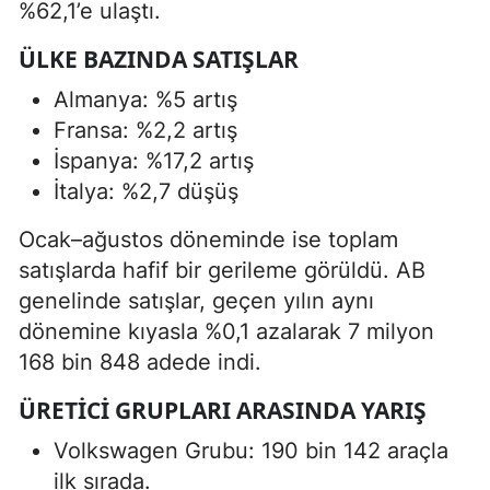
%62,1’e ulaştı.
ÜLKE BAZINDA SATIŞLAR
Almanya: %5 artış
Fransa: %2,2 artış
İspanya: %17,2 artış
İtalya: %2,7 düşüş
Ocak–ağustos döneminde ise toplam
satışlarda hafif bir gerileme görüldü. AB
genelinde satışlar, geçen yılın aynı
dönemine kıyasla %0,1 azalarak 7 milyon
168 bin 848 adede indi.
ÜRETICI GRUPLARI ARASINDA YARIŞ
Volkswagen Grubu: 190 bin 142 araçla
ilk sırada.