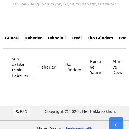
* Bu içerik ile ilgili yorum yok, ilk yorumu siz yazın, tartışalım *
Güncel
Haberler
Teknoloji
Kredi
Eko Gündem
Bors
Son
Borsa
Altın
dakika
Eko
Haberler
ve
ve
İzmir
Gündem
Yatırım
Döviz
haberleri
RSS
Copyright © 2026 . Her hakkı saklıdır.
Haber Yazılımı