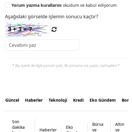
Yorum yazma kurallarını
okudum ve kabul ediyorum
Aşağıdaki görselde işlemin sonucu kaçtır?
* Bu içerik ile ilgili yorum yok, ilk yorumu siz yazın, tartışalım *
Güncel
Haberler
Teknoloji
Kredi
Eko Gündem
Bors
Son
Borsa
Altın
dakika
Eko
Haberler
ve
ve