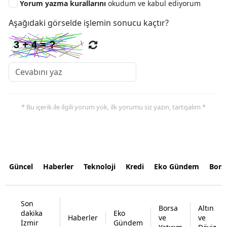
Yorum yazma kurallarını
okudum ve kabul ediyorum
Aşağıdaki görselde işlemin sonucu kaçtır?
* Bu içerik ile ilgili yorum yok, ilk yorumu siz yazın, tartışalım *
Güncel
Haberler
Teknoloji
Kredi
Eko Gündem
Bors
Son
Borsa
Altın
dakika
Eko
Haberler
ve
ve
İzmir
Gündem