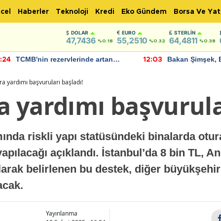
cel
Haberler
Teknoloji
Kredi
Eko Gündem
Borsa Ve Yat
DOLAR
EURO
STERLIN
47,7436
55,2510
64,4811
%0.18
%0.32
%0.38
TCMB'nin rezervlerinde artan
Bakan Şimşek, 
:24
12:03
momentum devam ediyor
için umut verici
bulundu
ira yardımı başvuruları başladı!
ra yardımı başvurula
da riskli yapı statüsündeki binalarda otur
apılacağı açıklandı. İstanbul’da 8 bin TL, A
larak belirlenen bu destek, diğer büyükşehir
acak.
Yayınlanma