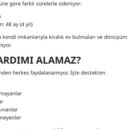
üne göre farklı sürelerle ödeniyor:
)
n: 48 ay (4 yıl)
 kendi imkanlarıyla kiralık ev bulmaları ve dönüşüm
iyor.
YARDIMI ALAMAZ?
nden herkes faydalanamıyor. İşte destekten
nmayanlar
ar
şınanlar
rmeyenler