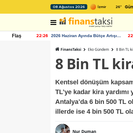
26
°
08 Ağustos 2026
Gün
r seviyesinin
2026 Haziran Ayında Bütçe Artışı
Flaş
22:26
22
Yaşandı
FinansTaksi
Eko Gündem
8 Bin TL k
8 Bin TL ki
Kentsel dönüşüm kapsamın
TL’ye kadar kira yardımı y
Antalya’da 6 bin 500 TL o
illerde ise 4 bin 500 TL ol
Nur Duman