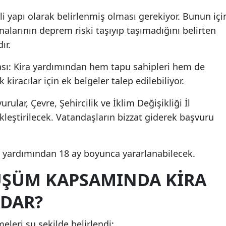
kli yapı olarak belirlenmiş olması gerekiyor. Bunun içi
binalarının deprem riski taşıyıp taşımadığını belirten
ır.
ası: Kira yardımından hem tapu sahipleri hem de
 kiracılar için ek belgeler talep edilebiliyor.
ular, Çevre, Şehircilik ve İklim Değişikliği İl
kleştirilecek. Vatandaşların bizzat giderek başvuru
ra yardımından 18 ay boyunca yararlanabilecek.
ÜŞÜM KAPSAMINDA KIRA
ADAR?
eleri şu şekilde belirlendi: