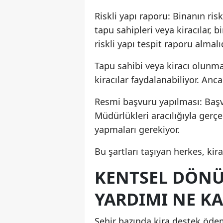
Riskli yapı raporu: Binanın ris
tapu sahipleri veya kiracılar, 
riskli yapı tespit raporu almalıd
Tapu sahibi veya kiracı olunm
kiracılar faydalanabiliyor. Ancak
Resmi başvuru yapılması: Başvur
Müdürlükleri aracılığıyla gerçe
yapmaları gerekiyor.
Bu şartları taşıyan herkes, ki
KENTSEL DÖN
YARDIMI NE K
Şehir bazında kira destek ödem