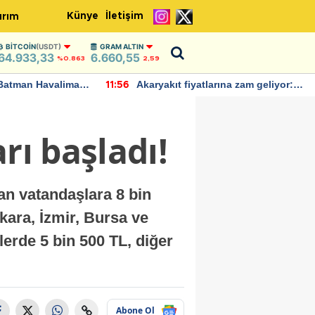
Künye
İletişim
ırım
BITCOIN
(USDT)
GRAM ALTIN
64.933,33
6.660,55
%0.863
2,59
Batman Havalimanı
Akaryakıt fiyatlarına zam geliyor:
11:56
 açıklamalarda
Yeni tarih açıklandı
rı başladı!
an vatandaşlara 8 bin
nkara, İzmir, Bursa ve
lerde 5 bin 500 TL, diğer
Abone Ol