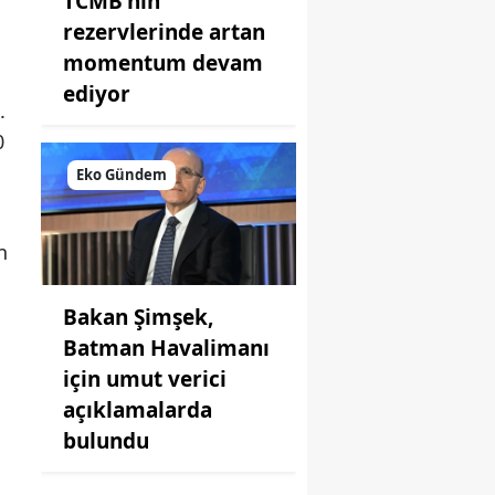
TCMB'nin
rezervlerinde artan
momentum devam
ediyor
.
0
Eko Gündem
n
Bakan Şimşek,
Batman Havalimanı
için umut verici
açıklamalarda
bulundu