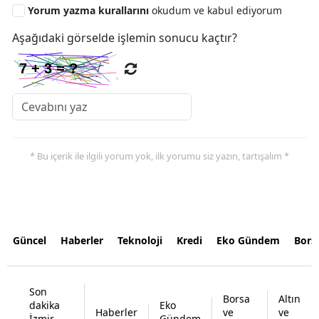
Yorum yazma kurallarını
okudum ve kabul ediyorum
Aşağıdaki görselde işlemin sonucu kaçtır?
* Bu içerik ile ilgili yorum yok, ilk yorumu siz yazın, tartışalım *
Güncel
Haberler
Teknoloji
Kredi
Eko Gündem
Bors
Son
Borsa
Altın
dakika
Eko
Haberler
ve
ve
İzmir
Gündem