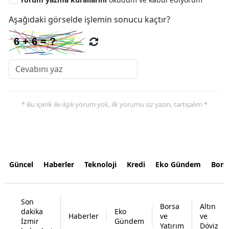
Aşağıdaki görselde işlemin sonucu kaçtır?
* Bu içerik ile ilgili yorum yok, ilk yorumu siz yazın, tartışalım *
Güncel
Haberler
Teknoloji
Kredi
Eko Gündem
Bors
Son
Borsa
Altın
dakika
Eko
Haberler
ve
ve
İzmir
Gündem
Yatırım
Döviz