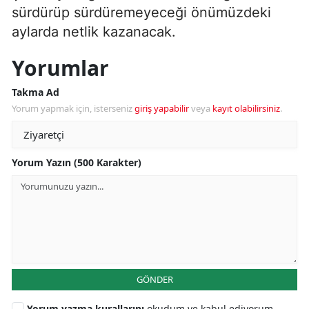
sürdürüp sürdüremeyeceği önümüzdeki
aylarda netlik kazanacak.
Yorumlar
Takma Ad
Yorum yapmak için, isterseniz
giriş yapabilir
veya
kayıt olabilirsiniz
.
Yorum Yazın (500 Karakter)
GÖNDER
Yorum yazma kurallarını
okudum ve kabul ediyorum