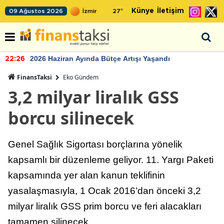
Künye
İletişim
09 Ağustos 2026
27
°
2026 Haziran Ayında Bütçe Artışı Yaşandı
22:26
FinansTaksi
Eko Gündem
3,2 milyar liralık GSS
borcu silinecek
Genel Sağlık Sigortası borçlarına yönelik
kapsamlı bir düzenleme geliyor. 11. Yargı Paketi
kapsamında yer alan kanun teklifinin
yasalaşmasıyla, 1 Ocak 2016’dan önceki 3,2
milyar liralık GSS prim borcu ve feri alacakları
tamamen silinecek