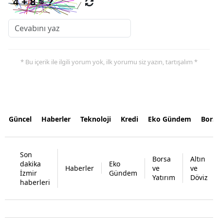
* Bu içerik ile ilgili yorum yok, ilk yorumu siz yazın, tartışalım *
Güncel
Haberler
Teknoloji
Kredi
Eko Gündem
Bors
Son
Borsa
Altın
dakika
Eko
Haberler
ve
ve
İzmir
Gündem
Yatırım
Döviz
haberleri