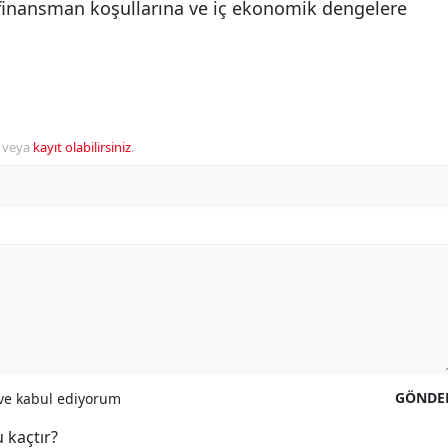
ış finansman koşullarına ve iç ekonomik dengelere
veya
kayıt olabilirsiniz
.
GÖNDE
e kabul ediyorum
 kaçtır?