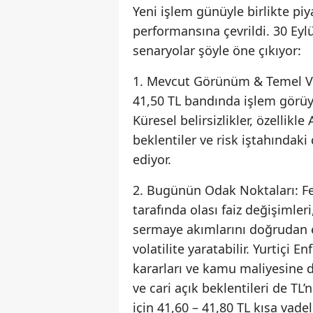
Yeni işlem günüyle birlikte piy
performansına çevrildi. 30 Eyl
senaryolar şöyle öne çıkıyor:
1. Mevcut Görünüm & Temel Ver
41,50 TL bandında işlem görüyo
Küresel belirsizlikler, özellik
beklentiler ve risk iştahındak
ediyor.
2. Bugünün Odak Noktaları: Fed
tarafında olası faiz değişimler
sermaye akımlarını doğrudan et
volatilite yaratabilir. Yurtiçi 
kararları ve kamu maliyesine da
ve cari açık beklentileri de TL’n
için 41,60 – 41,80 TL kısa vad