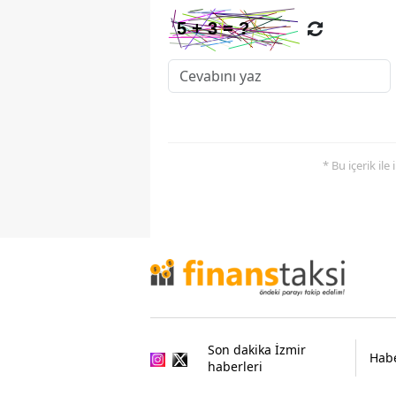
* Bu içerik ile
Son dakika İzmir
Habe
haberleri