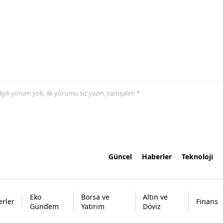
 ilgili yorum yok, ilk yorumu siz yazın, tartışalım *
Güncel
Haberler
Teknoloji
Eko
Borsa ve
Altın ve
rler
Finans
Gündem
Yatırım
Döviz