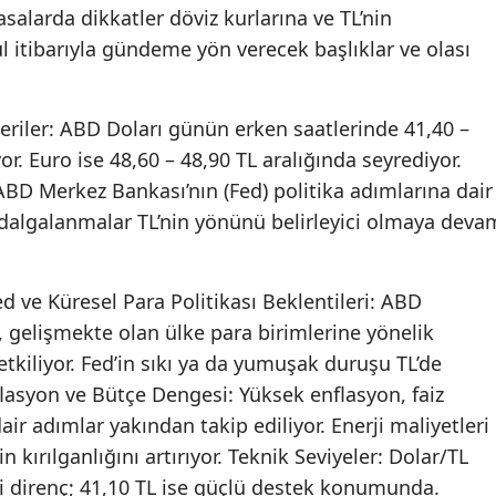
asalarda dikkatler döviz kurlarına ve TL’nin
ül itibarıyla gündeme yön verecek başlıklar ve olası
iler: ABD Doları günün erken saatlerinde 41,40 –
r. Euro ise 48,60 – 48,90 TL aralığında seyrediyor.
le ABD Merkez Bankası’nın (Fed) politika adımlarına dair
i dalgalanmalar TL’nin yönünü belirleyici olmaya deva
 ve Küresel Para Politikası Beklentileri: ABD
i, gelişmekte olan ülke para birimlerine yönelik
kiliyor. Fed’in sıkı ya da yumuşak duruşu TL’de
Enflasyon ve Bütçe Dengesi: Yüksek enflasyon, faiz
ir adımlar yakından takip ediliyor. Enerji maliyetleri
in kırılganlığını artırıyor. Teknik Seviyeler: Dolar/TL
eli direnç; 41,10 TL ise güçlü destek konumunda.