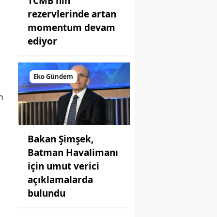
TCMB'nin
rezervlerinde artan
momentum devam
ediyor
Eko Gündem
m
Bakan Şimşek,
Batman Havalimanı
için umut verici
açıklamalarda
bulundu