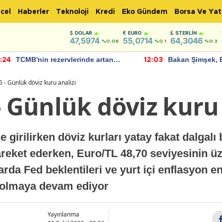
cel
Haberler
Teknoloji
Kredi
Eko Gündem
Borsa Ve Yat
DOLAR
EURO
STERLIN
47,5974
55,0714
64,3046
%0.06
%0.1
%0.3
TCMB'nin rezervlerinde artan
Bakan Şimşek, 
:24
12:03
momentum devam ediyor
için umut verici
bulundu
 - Günlük döviz kuru analizi
- Günlük döviz kuru 
girilirken döviz kurları yatay fakat dalgalı b
areket ederken, Euro/TL 48,70 seviyesinin 
arda Fed beklentileri ve yurt içi enflasyon en
i olmaya devam ediyor
Yayınlanma