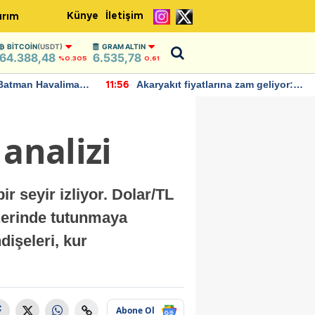
Künye
İletişim
ırım
BITCOIN
(USDT)
GRAM ALTIN
64.388,48
6.535,78
%0.305
0,61
Batman Havalimanı
Akaryakıt fiyatlarına zam geliyor:
11:56
 açıklamalarda
Yeni tarih açıklandı
analizi
ir seyir izliyor. Dolar/TL
üzerinde tutunmaya
dişeleri, kur
Abone Ol