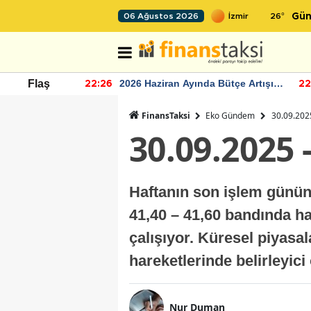
26
°
06 Ağustos 2026
Gün
r seviyesinin
2026 Haziran Ayında Bütçe Artışı
Flaş
22:26
22
Yaşandı
FinansTaksi
Eko Gündem
30.09.2025
30.09.2025 
Haftanın son işlem gününe 
41,40 – 41,60 bandında h
çalışıyor. Küresel piyasal
hareketlerinde belirleyic
Nur Duman