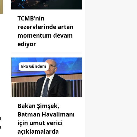
TCMB'nin
rezervlerinde artan
momentum devam
ediyor
Eko Gündem
Bakan Şimşek,
Batman Havalimanı
ı
için umut verici
a
açıklamalarda