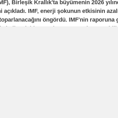
MF), Birleşik Krallık'ta büyümenin 2026 yılı
 açıkladı. IMF, enerji şokunun etkisinin azal
oparlanacağını öngördü. IMF'nin raporuna gö
a istikrarlı bir toparlanma süreci yaşayabilir
Yayınlanma
16 Temmuz 2026 - 22:37