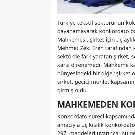
Türkiye tekstil sektörünün kö
dayanamayarak konkordato baş
Mahkemesi, şirket için üç aylık
Mehmet Zeki Eren tarafından k
sektörde fark yaratan şirket, s
karşı direnemedi. Mahkeme kara
bünyesindeki bir diğer şirket o
şirket, geçici mühlet kapsamı
girmiş oldu.
MAHKEMEDEN KO
Konkordato süreci kapsamında 
amacıyla üç kişilik konkordato
297. maddeleri uyarınca; bu ge