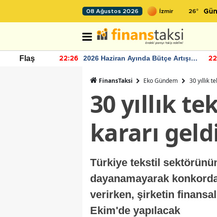
26
°
08 Ağustos 2026
Gün
r seviyesinin
2026 Haziran Ayında Bütçe Artışı
Flaş
22:26
22
Yaşandı
FinansTaksi
Eko Gündem
30 yıllık t
30 yıllık t
kararı geld
Türkiye tekstil sektörünü
dayanamayarak konkordat
verirken, şirketin finans
Ekim'de yapılacak