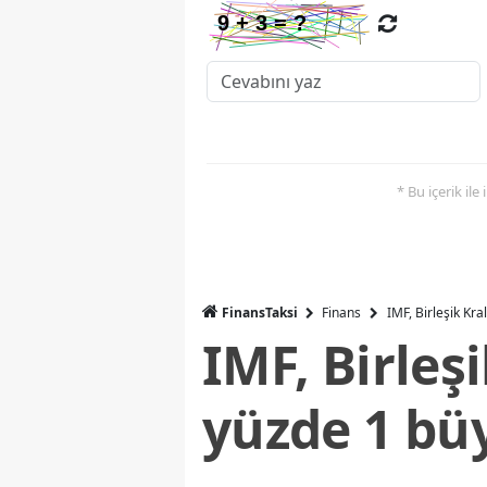
* Bu içerik ile
FinansTaksi
Finans
IMF, Birleşik Kr
IMF, Birleş
yüzde 1 bü