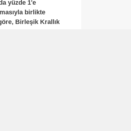
nda yüzde 1'e
masıyla birlikte
re, Birleşik Krallık
.
Abone Ol
Finans
Bitcoin, 65 bin dolar
seviyesinin altına
düştü...