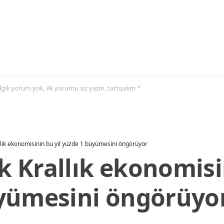
 ilgili yorum yok, ilk yorumu siz yazın, tartışalım *
allık ekonomisinin bu yıl yüzde 1 büyümesini öngörüyor
ik Krallık ekonomisi
yümesini öngörüyo