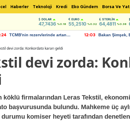
cel
Haberler
Teknoloji
Kredi
Eko Gündem
Borsa Ve Yat
DOLAR
EURO
STERLIN
47,7436
55,2510
64,4811
%0.18
%0.32
%0.38
TCMB'nin rezervlerinde artan
Bakan Şimşek, 
:24
12:03
momentum devam ediyor
için umut verici
bulundu
ekstil devi zorda: Konkordato kararı geldi
ekstil devi zorda: K
i
n köklü firmalarından Leras Tekstil, ekonomi
o başvurusunda bulundu. Mahkeme üç aylık
al durumu komiser heyeti tarafından denetle