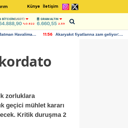
Künye
İletişim
ırım
BITCOIN
(USDT)
GRAM ALTIN
64.888,90
6.660,55
%0.822
2,59
Batman Havalimanı
Akaryakıt fiyatlarına zam geliyor:
11:56
 açıklamalarda
Yeni tarih açıklandı
onkordato
k zorluklara
 geçici mühlet kararı
necek. Kritik duruşma 2