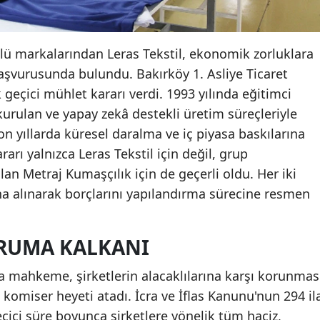
klü markalarından Leras Tekstil, ekonomik zorluklara
vurusunda bulundu. Bakırköy 1. Asliye Ticaret
 geçici mühlet kararı verdi. 1993 yılında eğitimci
urulan ve yapay zekâ destekli üretim süreçleriyle
on yıllarda küresel daralma ve iç piyasa baskılarına
rı yalnızca Leras Tekstil için değil, grup
lan Metraj Kumaşçılık için de geçerli oldu. Her iki
na alınarak borçlarını yapılandırma sürecine resmen
RUMA KALKANI
mahkeme, şirketlerin alacaklılarına karşı korunmas
 komiser heyeti atadı. İcra ve İflas Kanunu'nun 294 il
çici süre boyunca şirketlere yönelik tüm haciz,