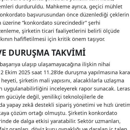
şlemleri durduruldu. Mahkeme ayrıca, geçici mühlet
 konkordato başvurusundan önce düzenlediği çeklerin
n üzerine “konkordato sürecindedir” şerhi
eme, şirketin ticari faaliyetlerini belirli ölçüde
ının hafifletilmesi için kritik önem taşıyor.
VE DURUŞMA TAKVIMI
başarıya ulaşıp ulaşamayacağına ilişkin nihai
2 Ekim 2025 saat 11.28’de duruşma yapılmasına kara
heyeti, şirketin mali yapısını, alacaklılarla uzlaşma
n uygulanabilirliğini inceleyerek rapor sunacak. Leras
im gücüyle değil, yenilikçi teknolojilerle de
lda yapay zekâ destekli sipariş yönetimi ve hızlı üreti
kaya çözüm ortağı olmuştu. Şirketin konkordato
rinde de dalga etkisi yaratabilir. Sektör uzmanları,
iz oranları, döviz kuru oynaklığı ve daralan iç talep