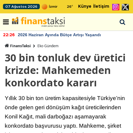
Künye
İletişim
07 Ağustos 2026
26
°
2026 Haziran Ayında Bütçe Artışı Yaşandı
22:26
FinansTaksi
Eko Gündem
30 bin tonluk dev üretici
krizde: Mahkemeden
konkordato kararı
Yıllık 30 bin ton üretim kapasitesiyle Türkiye’nin
önde gelen geri dönüşüm kağıt üreticilerinden
Konil Kağıt, mali darboğazı aşamayarak
konkordato başvurusu yaptı. Mahkeme, şirket