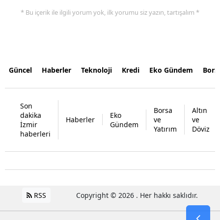
* Bu içerik ile ilgili yorum yok, ilk yorumu siz yazın, tartışalım *
Güncel
Haberler
Teknoloji
Kredi
Eko Gündem
Bors
Son
Borsa
Altın
dakika
Eko
Haberler
ve
ve
İzmir
Gündem
Yatırım
Döviz
haberleri
RSS
Copyright © 2026 . Her hakkı saklıdır.