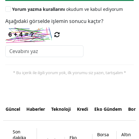
Yorum yazma kurallarını
okudum ve kabul ediyorum
Aşağıdaki görselde işlemin sonucu kaçtır?
* Bu içerik ile ilgili yorum yok, ilk yorumu siz yazın, tartışalım *
Güncel
Haberler
Teknoloji
Kredi
Eko Gündem
Bors
Son
Borsa
Altın
dakika
Eko