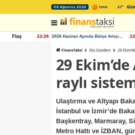
27
°
09 Ağustos 2026
Gün
r seviyesinin
2026 Haziran Ayında Bütçe Artışı
Flaş
22:26
22
Yaşandı
FinansTaksi
Eko Gündem
29 Ekim’de
29 Ekim’de 
raylı siste
Ulaştırma ve Altyapı Bak
İstanbul ve İzmir’de Bakan
Başkentray, Marmaray, S
Metro Hattı ve İZBAN, gü