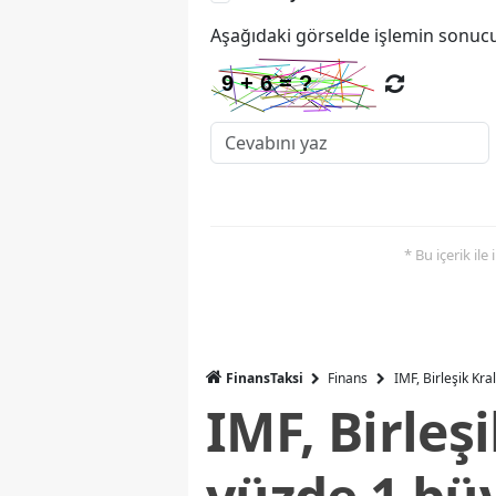
Aşağıdaki görselde işlemin sonucu
* Bu içerik ile
FinansTaksi
Finans
IMF, Birleşik Kr
IMF, Birleş