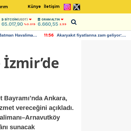
Künye
İletişim
ırım
BITCOIN
(USDT)
GRAM ALTIN
65.017,90
6.660,55
%0.019
2,59
Batman Havalimanı
Akaryakıt fiyatlarına zam geliyor:
11:56
 açıklamalarda
Yeni tarih açıklandı
 İzmir’de
et Bayramı’nda Ankara,
izmet vereceğini açıkladı.
valimanı–Arnavutköy
kânı sunacak