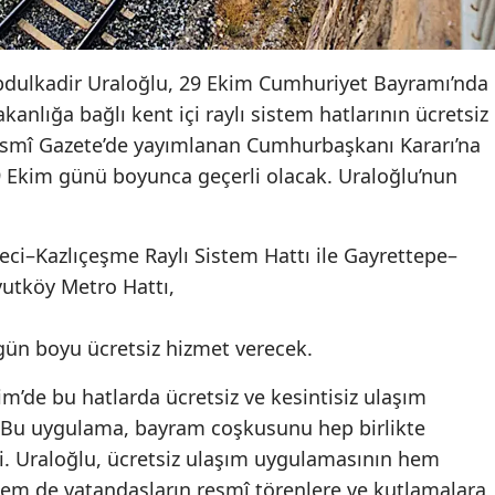
bdulkadir Uraloğlu, 29 Ekim Cumhuriyet Bayramı’nda
kanlığa bağlı kent içi raylı sistem hatlarının ücretsiz
esmî Gazete’de yayımlanan Cumhurbaşkanı Kararı’na
 Ekim günü boyunca geçerli olacak. Uraloğlu’nun
eci–Kazlıçeşme Raylı Sistem Hattı ile Gayrettepe–
utköy Metro Hattı,
 gün boyu ücretsiz hizmet verecek.
m’de bu hatlarda ücretsiz ve kesintisiz ulaşım
 Bu uygulama, bayram coşkusunu hep birlikte
. Uraloğlu, ücretsiz ulaşım uygulamasının hem
 hem de vatandaşların resmî törenlere ve kutlamalara