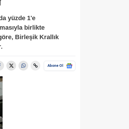
r
nda yüzde 1'e
masıyla birlikte
re, Birleşik Krallık
.
Abone Ol