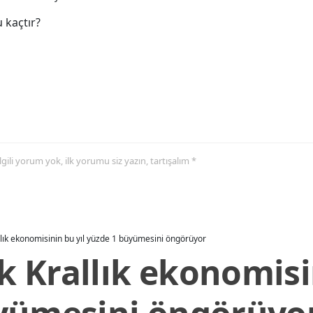
 kaçtır?
 ilgili yorum yok, ilk yorumu siz yazın, tartışalım *
allık ekonomisinin bu yıl yüzde 1 büyümesini öngörüyor
ik Krallık ekonomisi