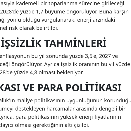
asıyla kademeli bir toparlanma sürecine girileceği
ve 2028'de yüzde 1,7 büyüme öngörülüyor. Buna karşın
ğı yönlü olduğu vurgulanarak, enerji arzındaki
 risk olarak belirtildi.
İŞSIZLIK TAHMINLERI
a enflasyonun bu yıl sonunda yüzde 3,5'e, 2027 ve
ceği öngörülüyor. Ayrıca işsizlik oranının bu yıl yüzde
028'de yüzde 4,8 olması bekleniyor.
KASI VE PARA POLITIKASI
rallık'ın maliye politikasının uygunluğunun korunduğ
üyümeyi destekleyen harcamalar arasında dengeli bir
Ayrıca, para politikasının yüksek enerji fiyatlarının
layıcı olması gerektiğinin altı çizildi.