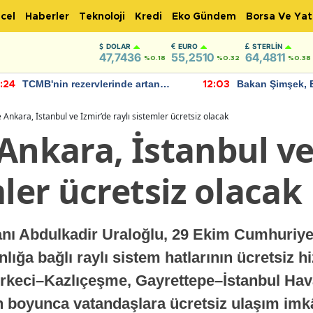
cel
Haberler
Teknoloji
Kredi
Eko Gündem
Borsa Ve Yat
DOLAR
EURO
STERLIN
47,7436
55,2510
64,4811
%0.18
%0.32
%0.38
TCMB'nin rezervlerinde artan
Bakan Şimşek, 
:24
12:03
momentum devam ediyor
için umut verici
bulundu
 Ankara, İstanbul ve İzmir’de raylı sistemler ücretsiz olacak
Ankara, İstanbul ve
mler ücretsiz olacak
anı Abdulkadir Uraloğlu, 29 Ekim Cumhuriy
lığa bağlı raylı sistem hatlarının ücretsiz h
irkeci–Kazlıçeşme, Gayrettepe–İstanbul Ha
n boyunca vatandaşlara ücretsiz ulaşım im