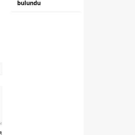
bulundu
R