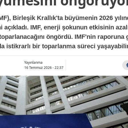
yümesini öngörüyo
MF), Birleşik Krallık'ta büyümenin 2026 yılı
 açıkladı. IMF, enerji şokunun etkisinin azal
oparlanacağını öngördü. IMF'nin raporuna gö
a istikrarlı bir toparlanma süreci yaşayabilir
Yayınlanma
16 Temmuz 2026 - 22:37