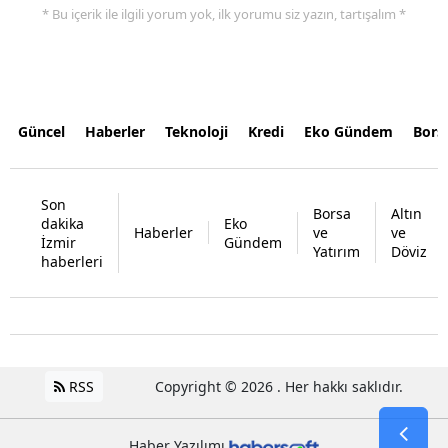
* Bu içerik ile ilgili yorum yok, ilk yorumu siz yazın, tartışalım *
Güncel
Haberler
Teknoloji
Kredi
Eko Gündem
Bors
Son
Borsa
Altın
dakika
Eko
Haberler
ve
ve
İzmir
Gündem
Yatırım
Döviz
haberleri
RSS
Copyright © 2026 . Her hakkı saklıdır.
Haber Yazılımı