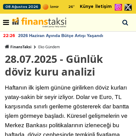
Künye
İletişim
08 Ağustos 2026
26
°
2026 Haziran Ayında Bütçe Artışı Yaşandı
22:26
FinansTaksi
Eko Gündem
28.07.2025 - Günlük
döviz kuru analizi
Haftanın ilk işlem gününe girilirken döviz kurları
yatay-sakin bir seyir izliyor. Dolar ve Euro, TL
karşısında sınırlı gerileme göstererek dar bantta
işlem görmeye başladı. Küresel gelişmelerin ve
Merkez Bankası politikalarının izleneceği bu
haftada, döviz cephesinde temkinli fiyatlama