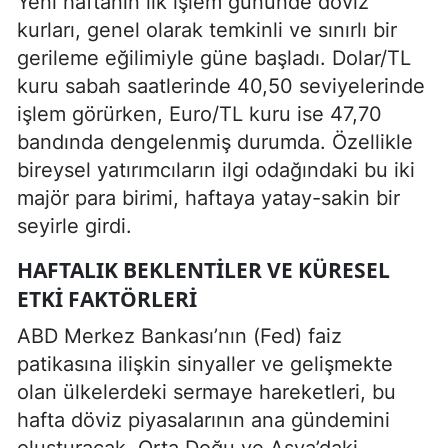
Yeni haftanın ilk işlem gününde döviz
kurları, genel olarak temkinli ve sınırlı bir
gerileme eğilimiyle güne başladı. Dolar/TL
kuru sabah saatlerinde 40,50 seviyelerinde
işlem görürken, Euro/TL kuru ise 47,70
bandında dengelenmiş durumda. Özellikle
bireysel yatırımcıların ilgi odağındaki bu iki
majör para birimi, haftaya yatay-sakin bir
seyirle girdi.
HAFTALIK BEKLENTILER VE KÜRESEL
ETKI FAKTÖRLERI
ABD Merkez Bankası’nın (Fed) faiz
patikasına ilişkin sinyaller ve gelişmekte
olan ülkelerdeki sermaye hareketleri, bu
hafta döviz piyasalarının ana gündemini
oluşturacak. Orta Doğu ve Asya’daki