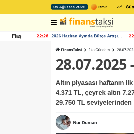
27
°
09 Ağustos 2026
Gün
r seviyesinin
2026 Haziran Ayında Bütçe Artışı
Flaş
22:26
22
Yaşandı
FinansTaksi
Eko Gündem
28.07.2025
28.07.2025 
Altın piyasası haftanın i
4.371 TL, çeyrek altın 7.2
29.750 TL seviyelerinden
Nur Duman