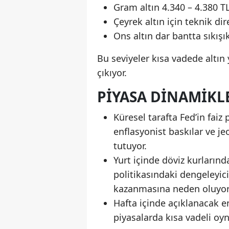
Gram altın 4.340 – 4.380 T
Çeyrek altın için teknik di
Ons altın dar bantta sıkışı
Bu seviyeler kısa vadede altın 
çıkıyor.
PIYASA DINAMIKLE
Küresel tarafta Fed’in faiz 
enflasyonist baskılar ve jeo
tutuyor.
Yurt içinde döviz kurlarınd
politikasındaki dengeleyici 
kazanmasına neden oluyor
Hafta içinde açıklanacak enf
piyasalarda kısa vadeli oyna