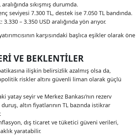
L aralığında sıkışmış durumda.
renç seviyesi 7.300 TL, destek ise 7.050 TL bandında.
k: 3.330 – 3.350 USD aralığında yön arıyor.
yatırımcısının karşısındaki başlıca eşikler olarak öne
RI VE BEKLENTILER
patikasına ilişkin belirsizlik azalmış olsa da,
politik riskler altını güvenli liman olarak güçlü
aki yatay seyir ve Merkez Bankası’nın rezerv
duruş, altın fiyatlarının TL bazında istikrar
.
lasyon, dış ticaret ve tüketici güveni verileri,
klık yaratabilir.