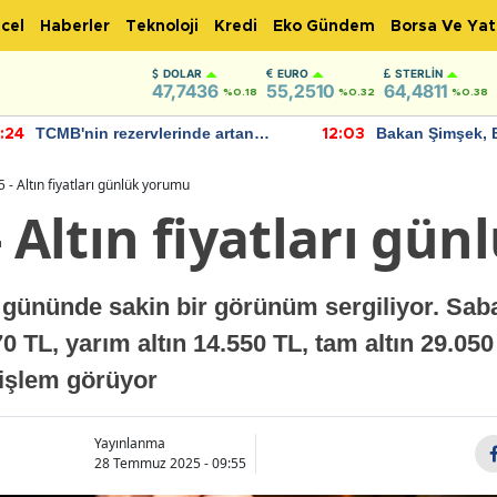
cel
Haberler
Teknoloji
Kredi
Eko Gündem
Borsa Ve Yat
DOLAR
EURO
STERLIN
47,7436
55,2510
64,4811
%0.18
%0.32
%0.38
TCMB'nin rezervlerinde artan
Bakan Şimşek, 
:24
12:03
momentum devam ediyor
için umut verici
bulundu
 - Altın fiyatları günlük yorumu
- Altın fiyatları gü
lk gününde sakin bir görünüm sergiliyor. Sab
70 TL, yarım altın 14.550 TL, tam altın 29.050
 işlem görüyor
Yayınlanma
28 Temmuz 2025 - 09:55