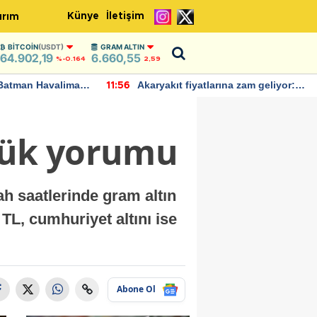
Künye
İletişim
ırım
BITCOIN
(USDT)
GRAM ALTIN
64.902,19
6.660,55
%-0.164
2,59
Batman Havalimanı
Akaryakıt fiyatlarına zam geliyor:
11:56
 açıklamalarda
Yeni tarih açıklandı
nlük yorumu
ah saatlerinde gram altın
 TL, cumhuriyet altını ise
Abone Ol