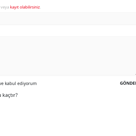
veya
kayıt olabilirsiniz
.
GÖNDE
e kabul ediyorum
 kaçtır?