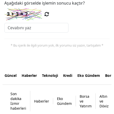
Aşağıdaki görselde işlemin sonucu kaçtır?
* Bu içerik ile ilgili yorum yok, ilk yorumu siz yazın, tartışalım *
Güncel
Haberler
Teknoloji
Kredi
Eko Gündem
Bors
Son
Borsa
Altın
dakika
Eko
Haberler
ve
ve
İzmir
Gündem
Yatırım
Döviz
haberleri