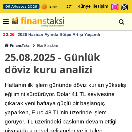
Künye
İletişim
09 Ağustos 2026
27
°
2026 Haziran Ayında Bütçe Artışı Yaşandı
22:26
FinansTaksi
Eko Gündem
25.08.2025 - Günlük
döviz kuru analizi
Haftanın ilk işlem gününde döviz kurları yükseliş
eğilimini sürdürüyor. Dolar 41 TL seviyesine
çıkarak yeni haftaya güçlü bir başlangıç
yaparken, Euro 48 TL’nin üzerinde işlem
görüyor. TL üzerindeki baskının devam ettiği
piyasada küresel gelişmeler ve iç talep