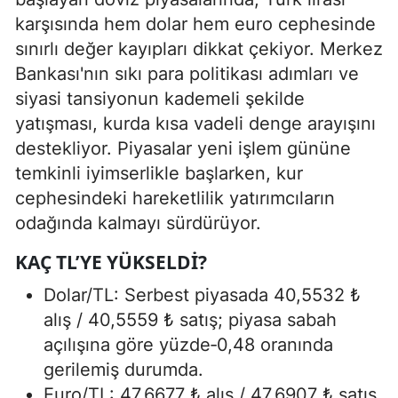
karşısında hem dolar hem euro cephesinde
sınırlı değer kayıpları dikkat çekiyor. Merkez
Bankası'nın sıkı para politikası adımları ve
siyasi tansiyonun kademeli şekilde
yatışması, kurda kısa vadeli denge arayışını
destekliyor. Piyasalar yeni işlem gününe
temkinli iyimserlikle başlarken, kur
cephesindeki hareketlilik yatırımcıların
odağında kalmayı sürdürüyor.
KAÇ TL’YE YÜKSELDI?
Dolar/TL: Serbest piyasada 40,5532 ₺
alış / 40,5559 ₺ satış; piyasa sabah
açılışına göre yüzde‑0,48 oranında
gerilemiş durumda.
Euro/TL: 47,6677 ₺ alış / 47,6907 ₺ satış,