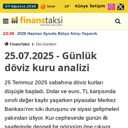
Künye
İletişim
07 Ağustos 2026
26
°
2026 Haziran Ayında Bütçe Artışı Yaşandı
22:26
FinansTaksi
Eko Gündem
25.07.2025 - Günlük
döviz kuru analizi
25 Temmuz 2025 sabahına döviz kurları
düşüşle başladı. Dolar ve euro, TL karşısında
sınırlı değer kaybı yaşarken piyasalar Merkez
Bankası’nın sıkı duruşunu ve siyasi gelişmeleri
yakından izliyor. Kur cephesinde günün ilk
saatlerinde dengeli bir görünüm öne çıkıyor