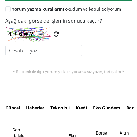
Yorum yazma kurallarını
okudum ve kabul ediyorum
Aşağıdaki görselde işlemin sonucu kaçtır?
* Bu içerik ile ilgili yorum yok, ilk yorumu siz yazın, tartışalım *
Güncel
Haberler
Teknoloji
Kredi
Eko Gündem
Bors
Son
Borsa
Altın
dakika
Eko