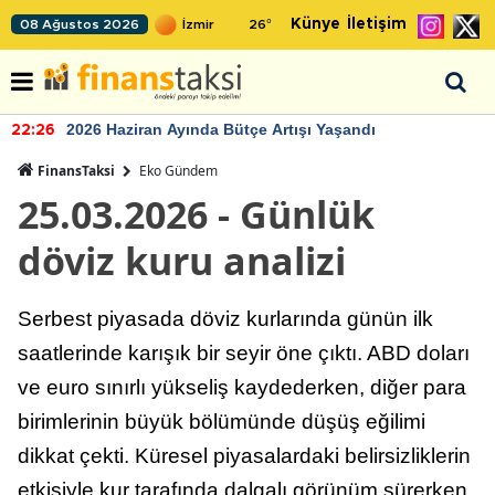
Künye
İletişim
08 Ağustos 2026
26
°
2026 Haziran Ayında Bütçe Artışı Yaşandı
22:26
FinansTaksi
Eko Gündem
25.03.2026 - Günlük
döviz kuru analizi
Serbest piyasada döviz kurlarında günün ilk
saatlerinde karışık bir seyir öne çıktı. ABD doları
ve euro sınırlı yükseliş kaydederken, diğer para
birimlerinin büyük bölümünde düşüş eğilimi
dikkat çekti. Küresel piyasalardaki belirsizliklerin
etkisiyle kur tarafında dalgalı görünüm sürerken,