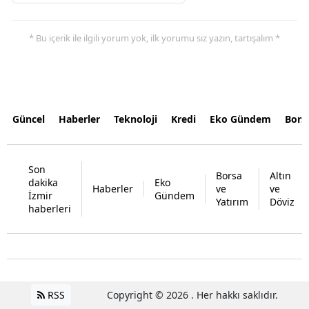
* Bu içerik ile ilgili yorum yok, ilk yorumu siz yazın, tartışalım *
Güncel
Haberler
Teknoloji
Kredi
Eko Gündem
Bors
Son
Borsa
Altın
dakika
Eko
Haberler
ve
ve
İzmir
Gündem
Yatırım
Döviz
haberleri
RSS
Copyright © 2026 . Her hakkı saklıdır.