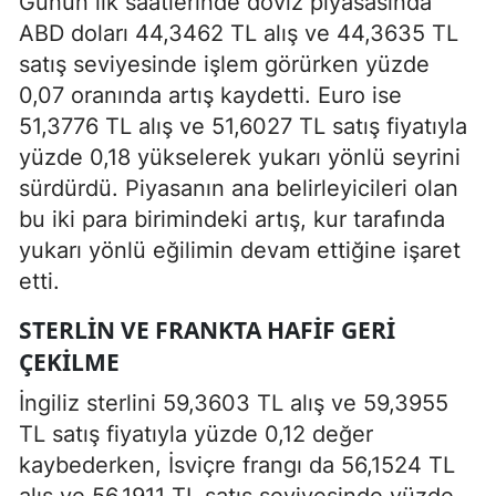
Günün ilk saatlerinde döviz piyasasında
ABD doları 44,3462 TL alış ve 44,3635 TL
satış seviyesinde işlem görürken yüzde
0,07 oranında artış kaydetti. Euro ise
51,3776 TL alış ve 51,6027 TL satış fiyatıyla
yüzde 0,18 yükselerek yukarı yönlü seyrini
sürdürdü. Piyasanın ana belirleyicileri olan
bu iki para birimindeki artış, kur tarafında
yukarı yönlü eğilimin devam ettiğine işaret
etti.
STERLIN VE FRANKTA HAFIF GERI
ÇEKILME
İngiliz sterlini 59,3603 TL alış ve 59,3955
TL satış fiyatıyla yüzde 0,12 değer
kaybederken, İsviçre frangı da 56,1524 TL
alış ve 56,1911 TL satış seviyesinde yüzde