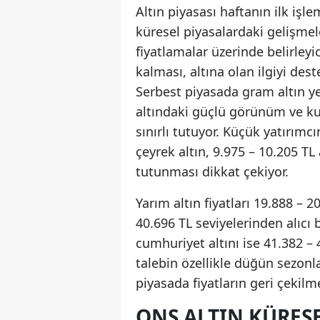
Altın piyasası haftanın ilk i
küresel piyasalardaki gelişmel
fiyatlamalar üzerinde belirley
kalması, altına olan ilgiyi dest
Serbest piyasada gram altın ye
altındaki güçlü görünüm ve kur
sınırlı tutuyor. Küçük yatırımc
çeyrek altın, 9.975 – 10.205 TL
tutunması dikkat çekiyor.
Yarım altın fiyatları 19.888 – 
40.696 TL seviyelerinden alıcı 
cumhuriyet altını ise 41.382 – 
talebin özellikle düğün sezonlar
piyasada fiyatların geri çekilme
ONS ALTIN KÜRE