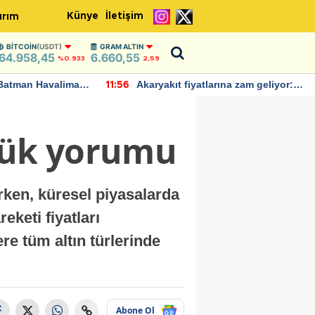
Künye
İletişim
ırım
BITCOIN
(USDT)
GRAM ALTIN
64.958,45
6.660,55
%0.933
2,59
Batman Havalimanı
Akaryakıt fiyatlarına zam geliyor:
11:56
 açıklamalarda
Yeni tarih açıklandı
nlük yorumu
arken, küresel piyasalarda
eketi fiyatları
re tüm altın türlerinde
Abone Ol