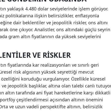
tın yaklaşık 4.480 dolar seviyelerinde işlem görüyor.
 politikalarına ilişkin belirsizlikler, enflasyonla
ine dair beklentiler ve jeopolitik riskler, ons altını
rak öne çıkıyor. Analistler, ons altındaki güçlü seyrin
da gram altın fiyatlarının da yüksek seviyelerini
ENTILER VE RISKLER
n fiyatlarında kar realizasyonları ve sınırlı geri
üresel risk algısının yüksek seyrettiği mevcut
 özelliğini koruduğu vurgulanıyor. Özellikle küresel
e jeopolitik başlıklar, altına olan talebi canlı tutuyor
n altın tarafında ani fiyat hareketlerine karşı dikkatli
 portföy çeşitlendirmesi açısından altının önemini
ta ve uzun vadeli perspektifte altının, belirsizlik