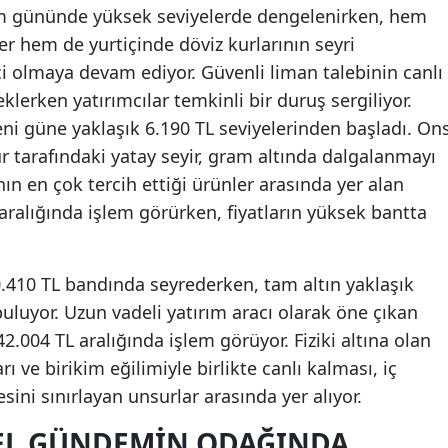
şlem gününde yüksek seviyelerde dengelenirken, hem
er hem de yurtiçinde döviz kurlarının seyri
ici olmaya devam ediyor. Güvenli liman talebinin canlı
eklerken yatırımcılar temkinli bir duruş sergiliyor.
ni güne yaklaşık 6.190 TL seviyelerinden başladı. On
 tarafındaki yatay seyir, gram altında dalgalanmayı
ının en çok tercih ettiği ürünler arasında yer alan
 aralığında işlem görürken, fiyatların yüksek bantta
20.410 TL bandında seyrederken, tam altın yaklaşık
buluyor. Uzun vadeli yatırım aracı olarak öne çıkan
42.004 TL aralığında işlem görüyor. Fiziki altına olan
ı ve birikim eğilimiyle birlikte canlı kalması, iç
sini sınırlayan unsurlar arasında yer alıyor.
SEL GÜNDEMIN ODAĞINDA