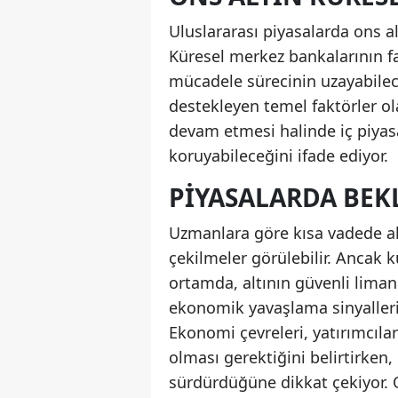
Uluslararası piyasalarda ons al
Küresel merkez bankalarının faiz
mücadele sürecinin uzayabileceğ
destekleyen temel faktörler ola
devam etmesi halinde iç piyasa
koruyabileceğini ifade ediyor.
PIYASALARDA BEKL
Uzmanlara göre kısa vadede altı
çekilmeler görülebilir. Ancak k
ortamda, altının güvenli liman
ekonomik yavaşlama sinyalleri v
Ekonomi çevreleri, yatırımcıları
olması gerektiğini belirtirken,
sürdürdüğüne dikkat çekiyor. Or