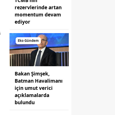
TCMB'nin
rezervlerinde artan
momentum devam
ediyor
s
Eko Gündem
Bakan Şimşek,
Batman Havalimanı
için umut verici
açıklamalarda
bulundu