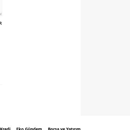
R
Kredi
Eko Gündem
Borsa ve Yatırım