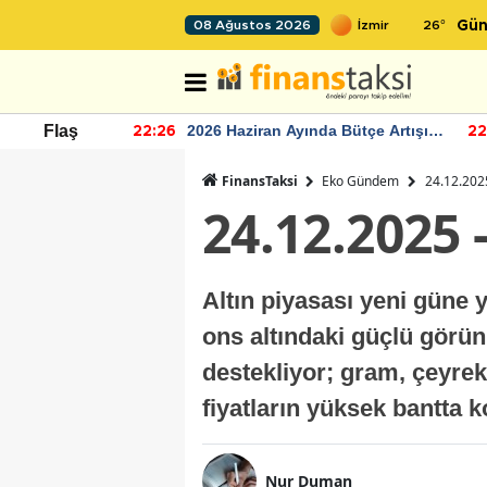
26
°
08 Ağustos 2026
Gün
r seviyesinin
2026 Haziran Ayında Bütçe Artışı
Flaş
22:26
22
Yaşandı
FinansTaksi
Eko Gündem
24.12.2025
24.12.2025 
Altın piyasası yeni güne 
ons altındaki güçlü görünü
destekliyor; gram, çeyrek
fiyatların yüksek bantta 
Nur Duman