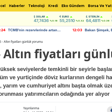
cel
Haberler
Teknoloji
Kredi
Eko Gündem
Borsa Ve Yat
DOLAR
EURO
STERLIN
47,7436
55,2510
64,4811
%0.18
%0.32
%0.38
TCMB'nin rezervlerinde artan
Bakan Şimşek, 
:24
12:03
momentum devam ediyor
için umut verici
bulundu
 - Altın fiyatları günlük yorumu
- Altın fiyatları gü
yüksek seviyelerde temkinli bir seyirle başl
m ve yurtiçinde döviz kurlarının dengeli har
, yarım ve cumhuriyet altını başta olmak üze
korunması yatırımcıların odağında yer alıyor
Yayınlanma