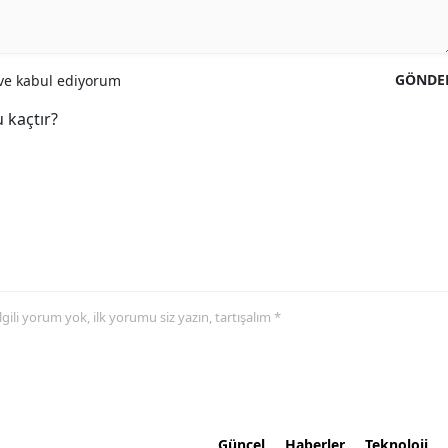
GÖNDE
e kabul ediyorum
 kaçtır?
 ilgili yorum yok, ilk yorumu siz yazın, tartışalım *
Güncel
Haberler
Teknoloji