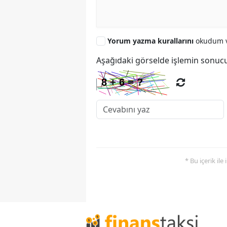
Yorum yazma kurallarını
okudum v
Aşağıdaki görselde işlemin sonucu
* Bu içerik ile