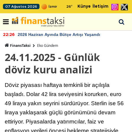
Künye
İletişim
07 Ağustos 2026
26
°
2026 Haziran Ayında Bütçe Artışı Yaşandı
22:26
FinansTaksi
Eko Gündem
24.11.2025 - Günlük
döviz kuru analizi
Döviz piyasası haftaya temkinli bir açılışla
başladı. Dolar 42 lira seviyesini korurken, euro
49 liraya yakın seyrini sürdürüyor. Sterlin ise 56
liraya yaklaşarak güçlü görünümünü devam
ettiriyor. Piyasalarda yatırımcılar, faiz ve
enflasyon verileri öncesi bekleme stratejisiyle