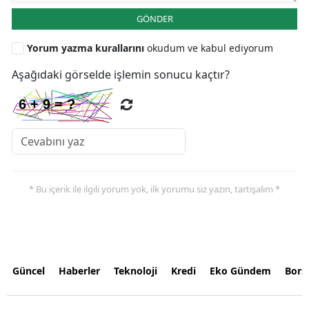
GÖNDER
Yorum yazma kurallarını
okudum ve kabul ediyorum
Aşağıdaki görselde işlemin sonucu kaçtır?
* Bu içerik ile ilgili yorum yok, ilk yorumu siz yazın, tartışalım *
Güncel
Haberler
Teknoloji
Kredi
Eko Gündem
Bors