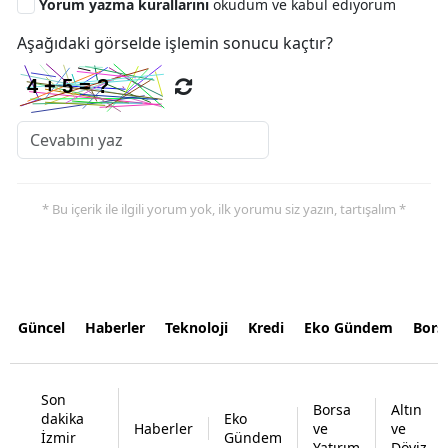
Yorum yazma kurallarını
okudum ve kabul ediyorum
Aşağıdaki görselde işlemin sonucu kaçtır?
* Bu içerik ile ilgili yorum yok, ilk yorumu siz yazın, tartışalım *
Güncel
Haberler
Teknoloji
Kredi
Eko Gündem
Bors
Son
Borsa
Altın
dakika
Eko
Haberler
ve
ve
İzmir
Gündem
Yatırım
Döviz