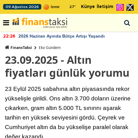
Künye
İletişim
09 Ağustos 2026
27
°
2026 Haziran Ayında Bütçe Artışı Yaşandı
22:26
FinansTaksi
Eko Gündem
23.09.2025 - Altın
fiyatları günlük yorumu
23 Eylül 2025 sabahına altın piyasasında rekor
yükselişle girildi. Ons altın 3.700 doların üzerine
çıkarken, gram altın 5.000 TL sınırını aşarak
tarihin en yüksek seviyesini gördü. Çeyrek ve
Cumhuriyet altın da bu yükselişe paralel olarak
değer kazandı