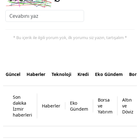
* Bu içerik ile ilgili yorum yok, ilk yorumu siz yazın, tartışalım *
Güncel
Haberler
Teknoloji
Kredi
Eko Gündem
Bors
Son
Borsa
Altın
dakika
Eko
Haberler
ve
ve
İzmir
Gündem
Yatırım
Döviz
haberleri