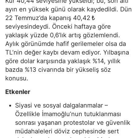
Kur 40,44 seviyesine yükseldi; bu, son altı
ayın en yüksek günü olarak kaydedildi. Dün
22 Temmuz’da kapanış 40,42 ₺
seviyesindeydi. Önceki haftaya göre
yaklaşık yüzde 0,6’lık artış gözlemlendi.
Aylık görünümde hafif gerilemeler olsa da
TL’nin değer kaybı devam ediyor. Yılbaşına
göre dolar karşısında yaklaşık %14, yıllık
bazda %13 civarında bir yükseliş söz
konusu.
Etkenler
Siyasi ve sosyal dalgalanmalar –
Özellikle İmamoğlu’nun tutuklanması
sonrası yaşanan protestolar ve güvenlik
müdahaleleri döviz cephesinde sert