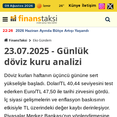
Künye
İletişim
09 Ağustos 2026
26
°
2026 Haziran Ayında Bütçe Artışı Yaşandı
22:26
FinansTaksi
Eko Gündem
23.07.2025 - Günlük
döviz kuru analizi
Döviz kurları haftanın üçüncü gününe sert
yükselişle başladı. Dolar/TL 40,44 seviyesini test
ederken Euro/TL 47,50 ile tarihi zirvesini gördü.
İç siyasi gelişmelerin ve enflasyon baskısının
etkisiyle TL üzerindeki değer kaybı derinleşiyor.
Piyasalar Merkez Bankası’nın yönlendirmesine